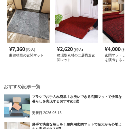
¥
7,360
¥
2,620
¥
4,000
(税込)
(税込)
(税込
曲線模様の玄関マット
循環型素材の二層構造玄
玄関マット 上
関マット
を演出するマッ
おすすめ記事一覧
ブラシでお手入れ簡単！水洗いできる玄関マットで快適な
暮らしを実現するおすすめ5選
更新日
2026-06-18
薄手で快適な毎日を！屋内用玄関マットで足元から心地よ
さを実感できる5選