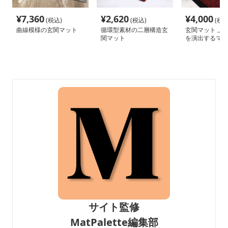
¥
7,360
¥
2,620
¥
4,000
(税込)
(税込)
(税込
曲線模様の玄関マット
循環型素材の二層構造玄
玄関マット 上
関マット
を演出するマッ
サイト監修
MatPalette編集部