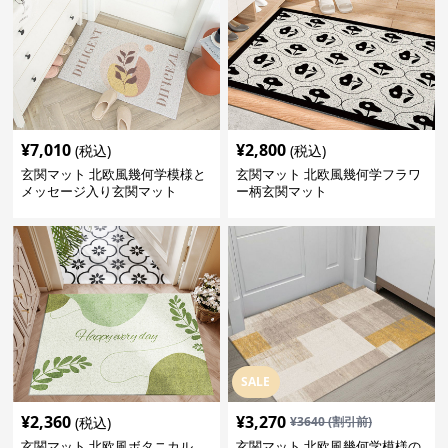
¥
7,010
¥
2,800
(税込)
(税込)
玄関マット 北欧風幾何学模様と
玄関マット 北欧風幾何学フラワ
メッセージ入り玄関マット
ー柄玄関マット
SALE
¥
2,360
¥
3,270
(税込)
¥
3640
(割引前)
玄関マット 北欧風ボタニカル
玄関マット 北欧風幾何学模様の