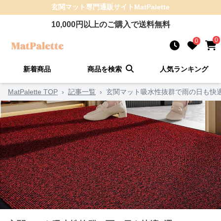
玄関マット
専門通販サイト
MatPalette
10,000
円以上のご購入で送料無料
0
0
新着商品
商品を検索
人気ランキング
MatPalette TOP
›
記事一覧
›
玄関マット吸水性抜群で雨の日も快適