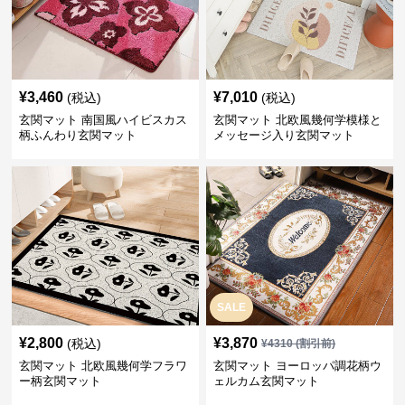
¥
3,460
¥
7,010
(税込)
(税込)
玄関マット 南国風ハイビスカス
玄関マット 北欧風幾何学模様と
柄ふんわり玄関マット
メッセージ入り玄関マット
SALE
¥
2,800
¥
3,870
(税込)
¥
4310
(割引前)
玄関マット 北欧風幾何学フラワ
玄関マット ヨーロッパ調花柄ウ
ー柄玄関マット
ェルカム玄関マット