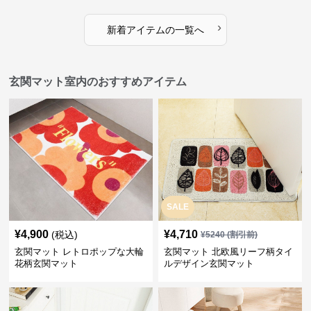
›
新着アイテムの一覧へ
玄関マット室内のおすすめアイテム
SALE
¥
4,900
¥
4,710
(税込)
¥
5240
(割引前)
玄関マット レトロポップな大輪
玄関マット 北欧風リーフ柄タイ
花柄玄関マット
ルデザイン玄関マット