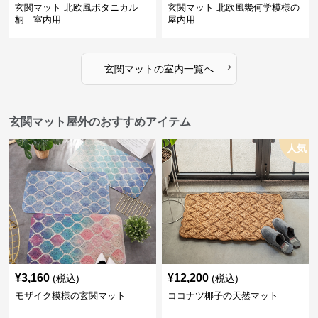
玄関マット 北欧風ボタニカル
玄関マット 北欧風幾何学模様の
柄 室内用
屋内用
›
玄関マット
の
室内
一覧へ
玄関マット屋外のおすすめアイテム
人気
¥
3,160
¥
12,200
(税込)
(税込)
モザイク模様の玄関マット
ココナツ椰子の天然マット