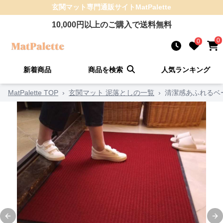
玄関マット
専門通販サイト
MatPalette
10,000
円以上のご購入で送料無料
0
0
新着商品
商品を検索
人気ランキング
MatPalette TOP
›
玄関マット 泥落としの一覧
›
清潔感あふれるベ
Previous slide
Ne