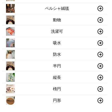
ペルシャ絨毯
動物
洗濯可
吸水
防水
半円
縦長
楕円
円形