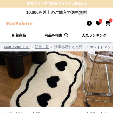
玄関マット
専門通販サイト
MatPalette
10,000
円以上のご購入で送料無料
0
0
新着商品
商品を検索
人気ランキング
MatPalette TOP
›
記事一覧
›
清潔感溢れる空間に！ホワイトマッ