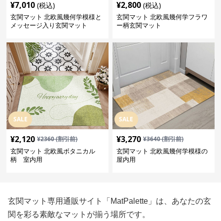
¥
7,010
¥
2,800
(税込)
(税込)
玄関マット 北欧風幾何学模様と
玄関マット 北欧風幾何学フラワ
メッセージ入り玄関マット
ー柄玄関マット
SALE
SALE
¥
2,120
¥
3,270
¥
2360
(割引前)
¥
3640
(割引前)
玄関マット 北欧風ボタニカル
玄関マット 北欧風幾何学模様の
柄 室内用
屋内用
玄関マット専用通販サイト「MatPalette」は、あなたの玄
関を彩る素敵なマットが揃う場所です。