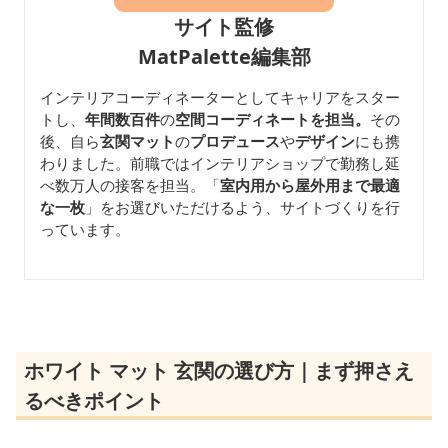
サイト監修
MatPalette編集部
インテリアコーディネーターとしてキャリアをスター
トし、
年間数百件
の
空間コーディネートを担当。
その
後、自ら
玄関マット
の
プロデュース
や
デザイン
にも携
わりました。前職ではインテリアショップで勤務し延
べ数万人の接客を担当。「
室内用から屋外用まで最適
な一枚
」をお選びいただけるよう、サイトづくりを行
っています。
ホワイト マット 玄関の選び方｜まず押さえ
るべきポイント