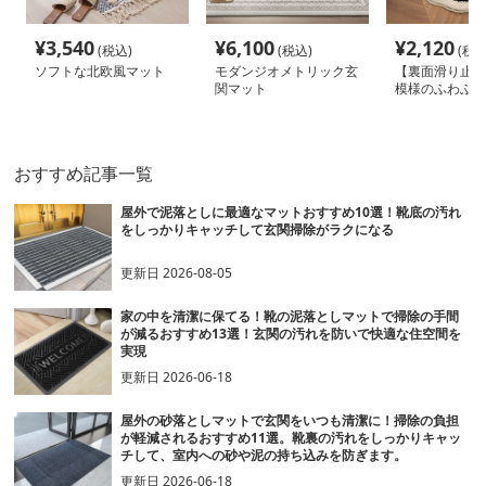
¥
3,540
¥
6,100
¥
2,120
(税込)
(税込)
(税込
ソフトな北欧風マット
モダンジオメトリック玄
【裏面滑り止め
関マット
模様のふわふわ
ト
おすすめ記事一覧
屋外で泥落としに最適なマットおすすめ10選！靴底の汚れ
をしっかりキャッチして玄関掃除がラクになる
更新日
2026-08-05
家の中を清潔に保てる！靴の泥落としマットで掃除の手間
が減るおすすめ13選！玄関の汚れを防いで快適な住空間を
実現
更新日
2026-06-18
屋外の砂落としマットで玄関をいつも清潔に！掃除の負担
が軽減されるおすすめ11選。靴裏の汚れをしっかりキャッ
チして、室内への砂や泥の持ち込みを防ぎます。
更新日
2026-06-18