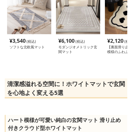
¥
3,540
¥
6,100
¥
2,120
(税込)
(税込)
(税込
ソフトな北欧風マット
モダンジオメトリック玄
【裏面滑り止め
関マット
模様のふわふわ
ト
清潔感溢れる空間に！ホワイトマットで玄関
を心地よく変える5選
ハート模様が可愛い純白の玄関マット 滑り止め
付きクラウド型ホワイトマット