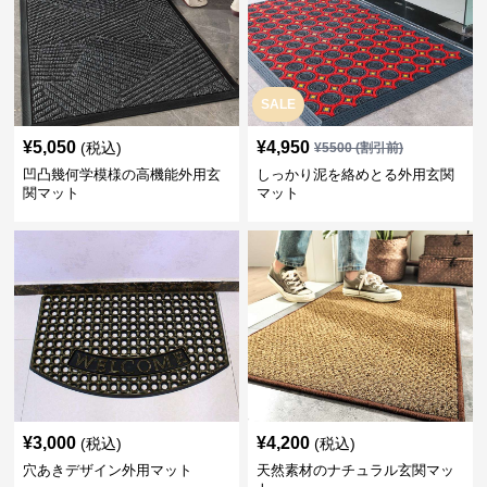
SALE
¥
5,050
¥
4,950
(税込)
¥
5500
(割引前)
凹凸幾何学模様の高機能外用玄
しっかり泥を絡めとる外用玄関
関マット
マット
¥
3,000
¥
4,200
(税込)
(税込)
穴あきデザイン外用マット
天然素材のナチュラル玄関マッ