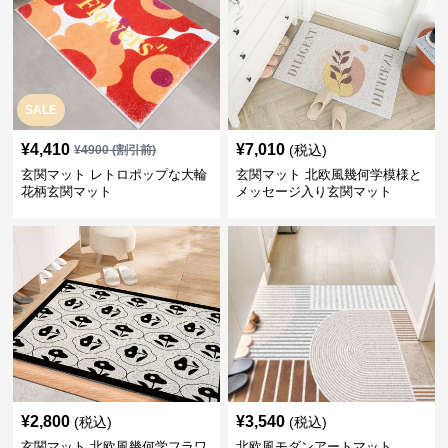
SALE
¥
4,410
¥
7,010
(税込)
¥
4900
(割引前)
玄関マット レトロポップな大輪
玄関マット 北欧風幾何学模様と
花柄玄関マット
メッセージ入り玄関マット
¥
2,800
¥
3,540
(税込)
(税込)
玄関マット 北欧風幾何学フラワ
北欧風モダンアートマット