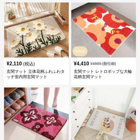
SALE
¥
2,110
¥
4,410
(税込)
¥
4900
(割引前)
玄関マット 立体花柄ふわふわタ
玄関マット レトロポップな大輪
ッチ室内用玄関マット
花柄玄関マット