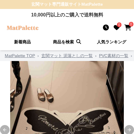
玄関マット
専門通販サイト
MatPalette
10,000
円以上のご購入で送料無料
0
0
新着商品
商品を検索
人気ランキング
MatPalette TOP
›
玄関マット 泥落としの一覧
›
PVC素材の一覧
›
Previous slide
Ne