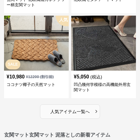
ー柄玄関マット
人気
SALE
¥
10,980
¥
5,050
(税込)
¥
12200
(割引前)
ココナツ椰子の天然マット
凹凸幾何学模様の高機能外用玄
関マット
›
人気アイテム一覧へ
玄関マット玄関マット 泥落としの新着アイテム