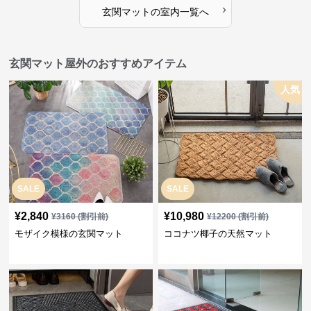
›
玄関マット
の
室内
一覧へ
玄関マット屋外のおすすめアイテム
人気
SALE
SALE
¥
2,840
¥
10,980
¥
3160
(割引前)
¥
12200
(割引前)
モザイク模様の玄関マット
ココナツ椰子の天然マット