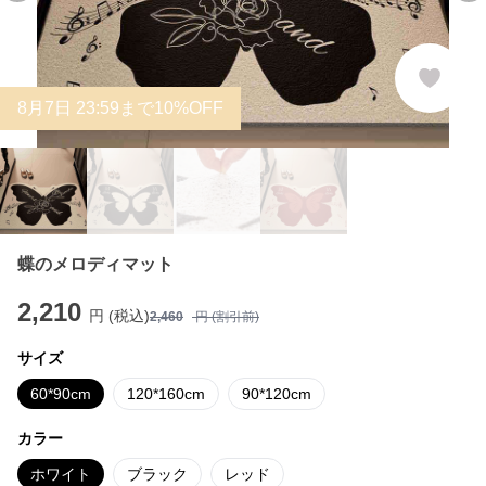
8
月
7
日 23:59まで10%OFF
蝶のメロディマット
2,210
円 (税込)
2,460
円 (割引前)
サイズ
60*90cm
120*160cm
90*120cm
カラー
ホワイト
ブラック
レッド