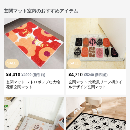
玄関マット室内のおすすめアイテム
SALE
SALE
¥
4,410
¥
4,710
¥
4900
(割引前)
¥
5240
(割引前)
玄関マット レトロポップな大輪
玄関マット 北欧風リーフ柄タイ
花柄玄関マット
ルデザイン玄関マット