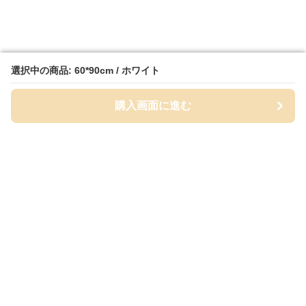
選択中の商品: 60*90cm / ホワイト
選択中の商品: 60*90cm / ホワイト
購入画面に進む
購入画面に進む
MatPalette
について