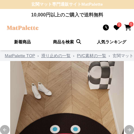
玄関マット
専門通販サイト
MatPalette
10,000
円以上のご購入で送料無料
0
0
新着商品
商品を検索
人気ランキング
MatPalette TOP
›
滑り止めの一覧
›
PVC素材の一覧
›
玄関マット
Previous slide
Ne