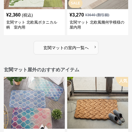
SALE
¥
2,360
¥
3,270
(税込)
¥
3640
(割引前)
玄関マット 北欧風ボタニカル
玄関マット 北欧風幾何学模様の
柄 室内用
屋内用
›
玄関マット
の
室内
一覧へ
玄関マット屋外のおすすめアイテム
人気