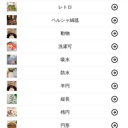
レトロ
ペルシャ絨毯
動物
洗濯可
吸水
防水
半円
縦長
楕円
円形