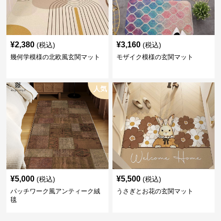
¥
2,380
¥
3,160
(税込)
(税込)
幾何学模様の北欧風玄関マット
モザイク模様の玄関マット
人気
¥
5,000
¥
5,500
(税込)
(税込)
パッチワーク風アンティーク絨
うさぎとお花の玄関マット
毯