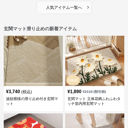
›
人気アイテム一覧へ
玄関マット滑り止めの新着アイテム
SALE
¥
3,740
¥
1,890
(税込)
¥
2110
(割引前)
波紋模様の滑り止め付き玄関マ
玄関マット 立体花柄ふわふわタ
ット
ッチ室内用玄関マット