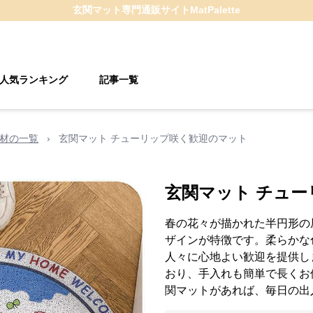
玄関マット
専門通販サイト
MatPalette
人気ランキング
記事一覧
素材の一覧
›
玄関マット チューリップ咲く歓迎のマット
玄関マット チュ
春の花々が描かれた半円形の
ザインが特徴です。柔らかな
人々に心地よい歓迎を提供し
おり、手入れも簡単で長くお
関マットがあれば、毎日の出