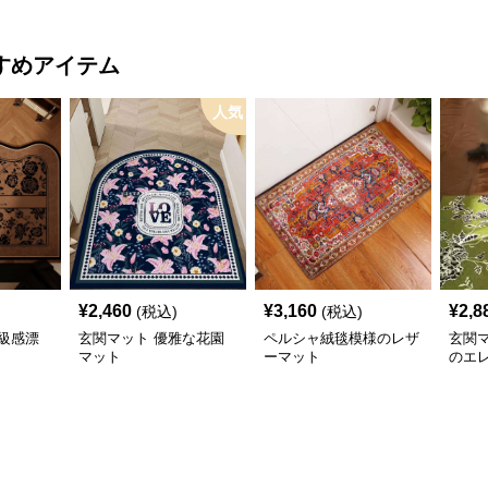
すめアイテム
人気
¥
2,460
¥
3,160
¥
2,8
(税込)
(税込)
級感漂
玄関マット 優雅な花園
ペルシャ絨毯模様のレザ
玄関
マット
ーマット
のエ