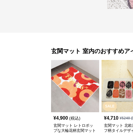
玄関マット
室内
のおすすめア
SALE
¥
4,900
¥
4,710
(税込)
¥
5240
(
玄関マット レトロポッ
玄関マット 北欧
プな大輪花柄玄関マット
フ柄タイルデザ