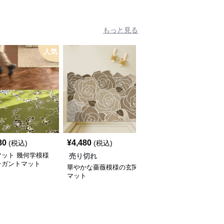
もっと見る
人気
80
¥
4,480
(税込)
(税込)
マット 幾何学模様
売り切れ
レガントマット
華やかな薔薇模様の玄関
マット