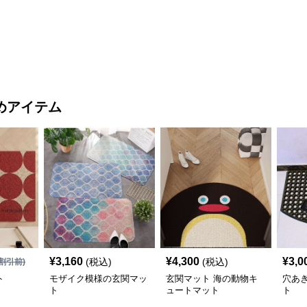
玄関マット
めアイテム
¥
3,160
¥
4,300
¥
3,0
(税込)
(税込)
割引前)
ト
モザイク模様の玄関マッ
玄関マット 海の動物キ
穴あ
ト
ュートマット
ト