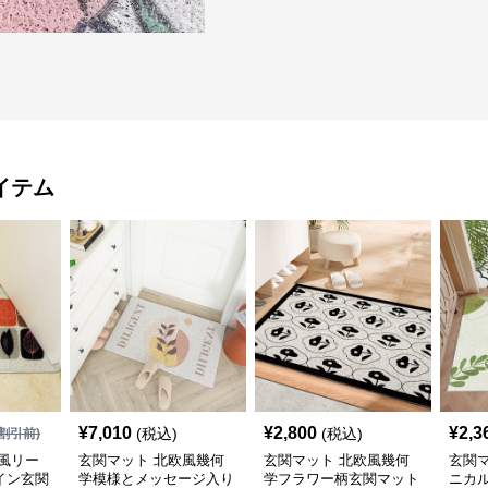
イテム
¥
7,010
¥
2,800
¥
2,3
(税込)
(税込)
割引前)
風リー
玄関マット 北欧風幾何
玄関マット 北欧風幾何
玄関
イン玄関
学模様とメッセージ入り
学フラワー柄玄関マット
ニカ