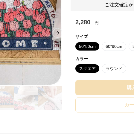
ご注文確定か
2,280
円
Next slide
サイズ
50*80cm
60*90cm
カラー
スクエア
ラウンド
購
カー