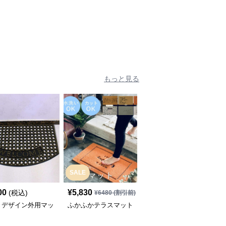
もっと見る
SALE
SALE
¥
11560
(割引
00
¥
5,830
(税込)
¥
6480
(割引前)
¥
10,400
前)
きデザイン外用マッ
ふかふかテラスマット
高級アニマル玄関マット