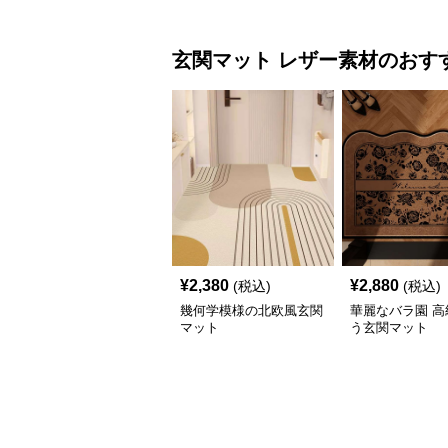
玄関マット
レザー素材
のおす
¥
2,380
¥
2,880
(税込)
(税込)
幾何学模様の北欧風玄関
華麗なバラ園 高
マット
う玄関マット