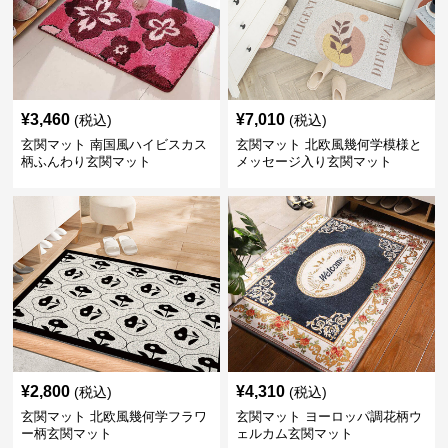
¥
3,460
¥
7,010
(税込)
(税込)
玄関マット 南国風ハイビスカス
玄関マット 北欧風幾何学模様と
柄ふんわり玄関マット
メッセージ入り玄関マット
¥
2,800
¥
4,310
(税込)
(税込)
玄関マット 北欧風幾何学フラワ
玄関マット ヨーロッパ調花柄ウ
ー柄玄関マット
ェルカム玄関マット