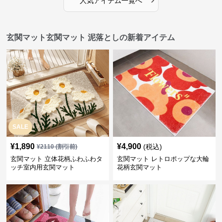
人気アイテム一覧へ
玄関マット玄関マット 泥落としの新着アイテム
SALE
¥
1,890
¥
4,900
(税込)
¥
2110
(割引前)
玄関マット 立体花柄ふわふわタ
玄関マット レトロポップな大輪
ッチ室内用玄関マット
花柄玄関マット