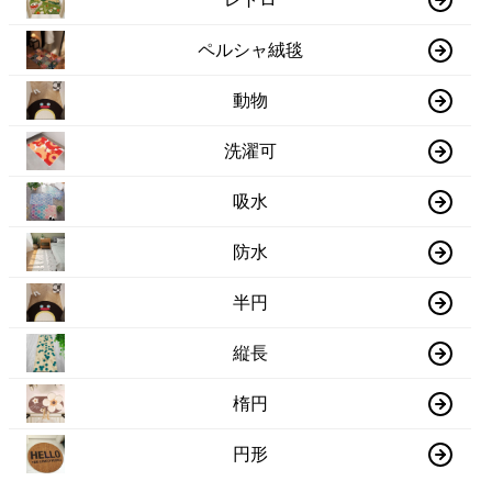
ペルシャ絨毯
動物
洗濯可
吸水
防水
半円
縦長
楕円
円形