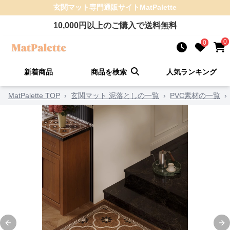
玄関マット
専門通販サイト
MatPalette
10,000
円以上のご購入で送料無料
0
0
新着商品
商品を検索
人気ランキング
MatPalette TOP
›
玄関マット 泥落としの一覧
›
PVC素材の一覧
›
Previous slide
Ne