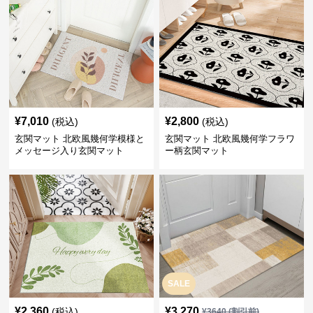
¥
7,010
¥
2,800
(税込)
(税込)
玄関マット 北欧風幾何学模様と
玄関マット 北欧風幾何学フラワ
メッセージ入り玄関マット
ー柄玄関マット
SALE
¥
2,360
¥
3,270
(税込)
¥
3640
(割引前)