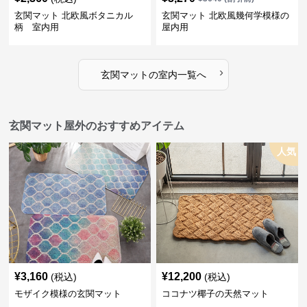
玄関マット 北欧風ボタニカル
玄関マット 北欧風幾何学模様の
柄 室内用
屋内用
›
玄関マット
の
室内
一覧へ
玄関マット屋外のおすすめアイテム
人気
¥
3,160
¥
12,200
(税込)
(税込)
モザイク模様の玄関マット
ココナツ椰子の天然マット