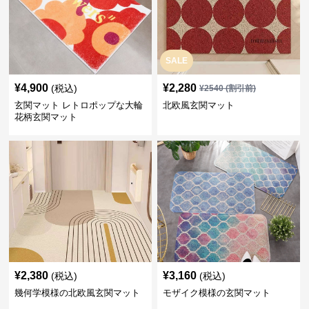
SALE
¥
4,900
¥
2,280
(税込)
¥
2540
(割引前)
玄関マット レトロポップな大輪
北欧風玄関マット
花柄玄関マット
¥
2,380
¥
3,160
(税込)
(税込)
幾何学模様の北欧風玄関マット
モザイク模様の玄関マット