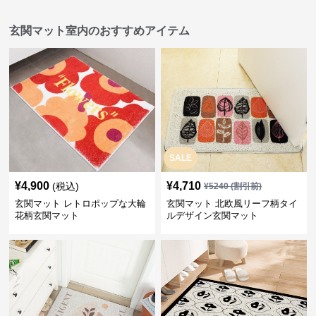
玄関マット室内のおすすめアイテム
SALE
¥
4,900
¥
4,710
(税込)
¥
5240
(割引前)
玄関マット レトロポップな大輪
玄関マット 北欧風リーフ柄タイ
花柄玄関マット
ルデザイン玄関マット