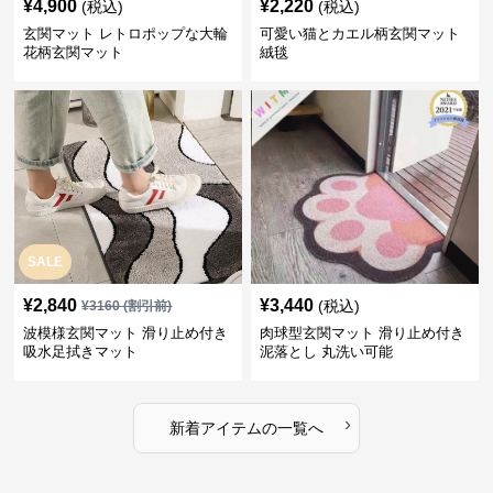
¥
4,900
¥
2,220
(税込)
(税込)
玄関マット レトロポップな大輪
可愛い猫とカエル柄玄関マット
花柄玄関マット
絨毯
SALE
¥
2,840
¥
3,440
(税込)
¥
3160
(割引前)
波模様玄関マット 滑り止め付き
肉球型玄関マット 滑り止め付き
吸水足拭きマット
泥落とし 丸洗い可能
›
新着アイテムの一覧へ