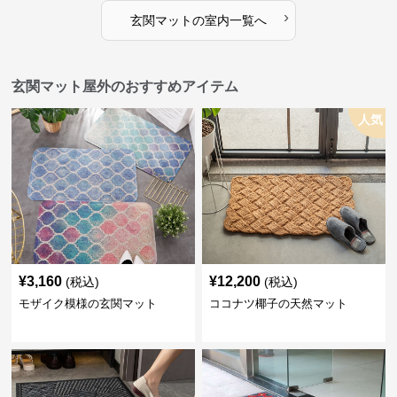
›
玄関マット
の
室内
一覧へ
玄関マット屋外のおすすめアイテム
人気
¥
3,160
¥
12,200
(税込)
(税込)
モザイク模様の玄関マット
ココナツ椰子の天然マット