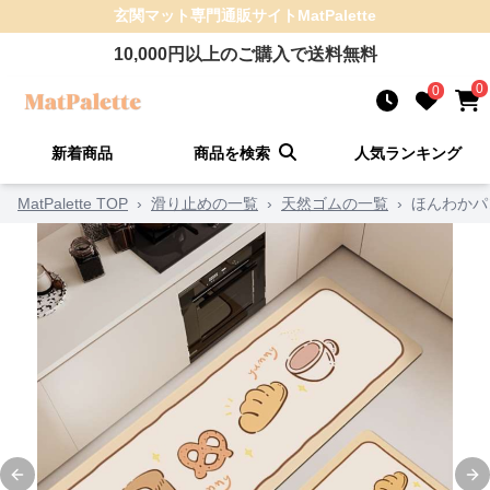
玄関マット
専門通販サイト
MatPalette
10,000
円以上のご購入で送料無料
0
0
新着商品
商品を検索
人気ランキング
MatPalette TOP
›
滑り止めの一覧
›
天然ゴムの一覧
›
ほんわかパ
Previous slide
Ne