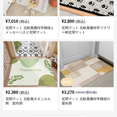
¥
7,010
¥
2,800
(税込)
(税込)
玄関マット 北欧風幾何学模様と
玄関マット 北欧風幾何学フラワ
メッセージ入り玄関マット
ー柄玄関マット
SALE
¥
2,360
¥
3,270
(税込)
¥
3640
(割引前)
玄関マット 北欧風ボタニカル
玄関マット 北欧風幾何学模様の
柄 室内用
屋内用