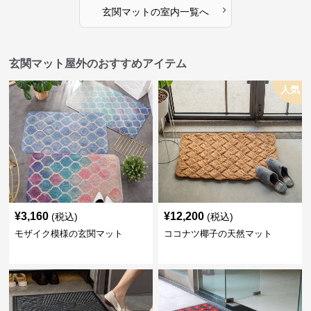
›
玄関マット
の
室内
一覧へ
玄関マット屋外のおすすめアイテム
人気
¥
3,160
¥
12,200
(税込)
(税込)
モザイク模様の玄関マット
ココナツ椰子の天然マット