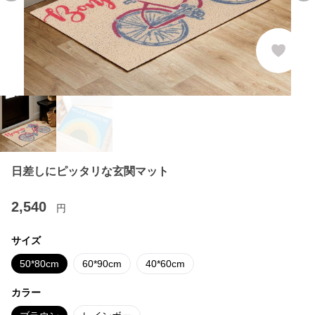
日差しにピッタリな玄関マット
2,540
円
サイズ
50*80cm
60*90cm
40*60cm
カラー