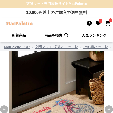
玄関マット
専門通販サイト
MatPalette
10,000
円以上のご購入で送料無料
0
0
新着商品
商品を検索
人気ランキング
MatPalette TOP
›
玄関マット 泥落としの一覧
›
PVC素材の一覧
›
Previous slide
Ne