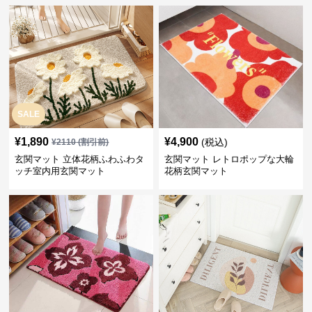
SALE
¥
1,890
¥
4,900
(税込)
¥
2110
(割引前)
玄関マット 立体花柄ふわふわタ
玄関マット レトロポップな大輪
ッチ室内用玄関マット
花柄玄関マット