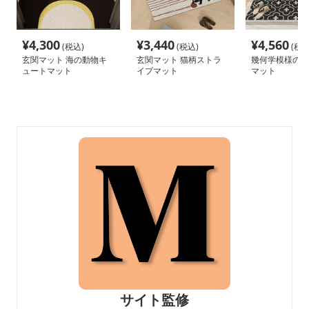
¥
4,300
¥
3,440
¥
4,560
(税込)
(税込)
(税込
玄関マット 海の動物キ
玄関マット 猫柄ストラ
幾何学模様のエ
ュートマット
イプマット
マット
サイト監修