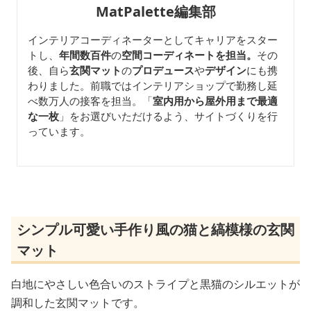
MatPalette編集部
インテリアコーディネーターとしてキャリアをスター
トし、
年間数百件
の
空間コーディネートを担当。
その
後、自ら
玄関マット
の
プロデュース
や
デザイン
にも携
わりました。前職ではインテリアショップで勤務し延
べ数万人の接客を担当。「
室内用から屋外用まで最適
な一枚
」をお選びいただけるよう、サイトづくりを行
っています。
シンプル可愛い手作り風の猫と縞模様の玄関
マット
白地にやさしい色合いのストライプと黒猫のシルエットが
調和した玄関マットです。