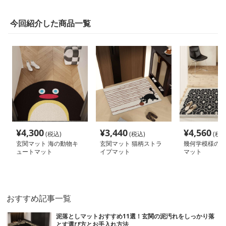
今回紹介した商品一覧
¥
4,300
¥
3,440
¥
4,560
(税込)
(税込)
(税込
玄関マット 海の動物キ
玄関マット 猫柄ストラ
幾何学模様のエ
ュートマット
イプマット
マット
おすすめ記事一覧
泥落としマットおすすめ11選！玄関の泥汚れをしっかり落
とす選び方とお手入れ方法