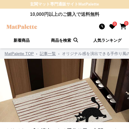
玄関マット
専門通販サイト
MatPalette
10,000
円以上のご購入で送料無料
0
0
新着商品
商品を検索
人気ランキング
MatPalette TOP
›
記事一覧
›
オリジナル感を演出できる手作り風の