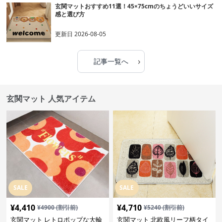
玄関マットおすすめ11選！45×75cmのちょうどいいサイズ
感と選び方
更新日
2026-08-05
›
記事一覧へ
玄関マット 人気アイテム
SALE
SALE
¥
4,410
¥
4,710
¥
4900
(割引前)
¥
5240
(割引前)
玄関マット レトロポップな大輪
玄関マット 北欧風リーフ柄タイ