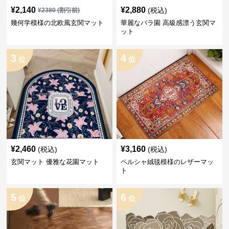
¥
2,140
¥
2,880
(税込)
¥
2380
(割引前)
幾何学模様の北欧風玄関マット
華麗なバラ園 高級感漂う玄関マ
ット
3
4
位
位
¥
2,460
¥
3,160
(税込)
(税込)
玄関マット 優雅な花園マット
ペルシャ絨毯模様のレザーマッ
ト
5
6
位
位