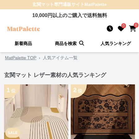
玄関マット
専門通販サイト
MatPalette
10,000
円以上のご購入で送料無料
0
0
新着商品
商品を検索
人気ランキング
MatPalette TOP
›
人気アイテム一覧
玄関マット レザー素材の人気ランキング
1
2
位
位
SALE