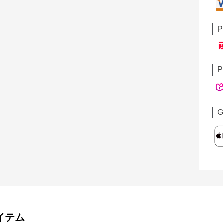
P
P
G
イテム