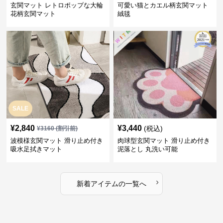
玄関マット レトロポップな大輪
可愛い猫とカエル柄玄関マット
花柄玄関マット
絨毯
SALE
¥
2,840
¥
3,440
(税込)
¥
3160
(割引前)
波模様玄関マット 滑り止め付き
肉球型玄関マット 滑り止め付き
吸水足拭きマット
泥落とし 丸洗い可能
›
新着アイテムの一覧へ