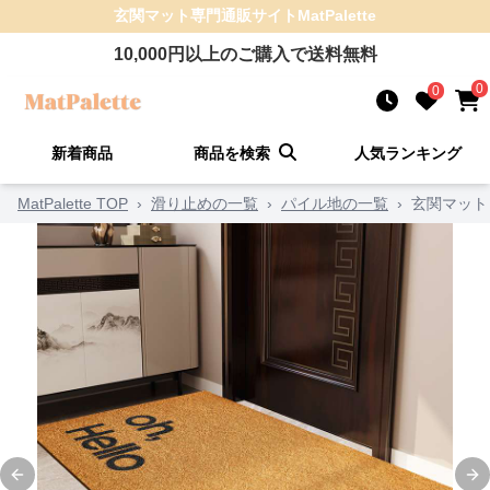
玄関マット
専門通販サイト
MatPalette
10,000
円以上のご購入で送料無料
0
0
新着商品
商品を検索
人気ランキング
MatPalette TOP
›
滑り止めの一覧
›
パイル地の一覧
›
玄関マット
Previous slide
Ne