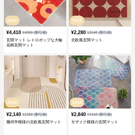
SALE
SALE
¥
4,410
¥
2,280
¥
4900
(割引前)
¥
2540
(割引前)
玄関マット レトロポップな大輪
北欧風玄関マット
花柄玄関マット
SALE
SALE
¥
2,140
¥
2,840
¥
2380
(割引前)
¥
3160
(割引前)
幾何学模様の北欧風玄関マット
モザイク模様の玄関マット