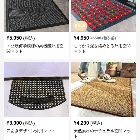
SALE
¥
5,050
¥
4,950
(税込)
¥
5500
(割引前)
凹凸幾何学模様の高機能外用玄
しっかり泥を絡めとる外用玄関
関マット
マット
¥
3,000
¥
4,200
(税込)
(税込)
穴あきデザイン外用マット
天然素材のナチュラル玄関マッ
ト