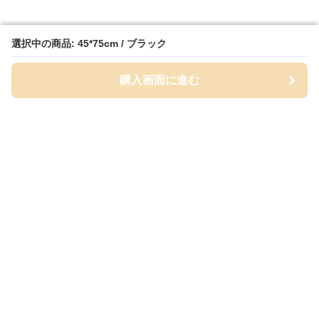
選択中の商品: 45*75cm / ブラック
選択中の商品: 45*75cm / ブラック
購入画面に進む
購入画面に進む
MatPalette
について
会社概要