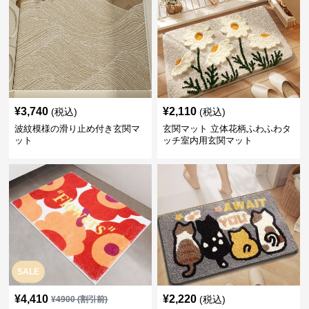
¥
3,740
¥
2,110
(税込)
(税込)
波紋模様の滑り止め付き玄関マ
玄関マット 立体花柄ふわふわタ
ット
ッチ室内用玄関マット
SALE
¥
4,410
¥
2,220
(税込)
¥
4900
(割引前)