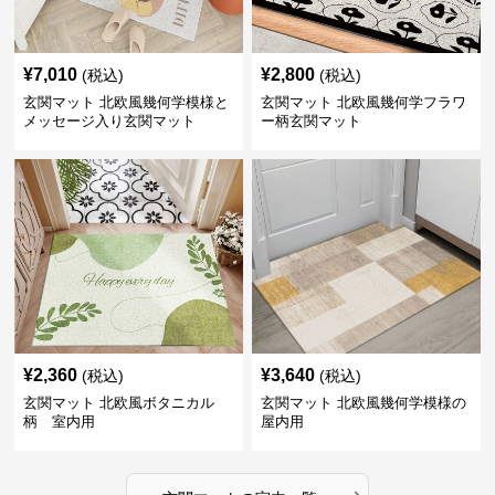
¥
7,010
¥
2,800
(税込)
(税込)
玄関マット 北欧風幾何学模様と
玄関マット 北欧風幾何学フラワ
メッセージ入り玄関マット
ー柄玄関マット
¥
2,360
¥
3,640
(税込)
(税込)
玄関マット 北欧風ボタニカル
玄関マット 北欧風幾何学模様の
柄 室内用
屋内用
›