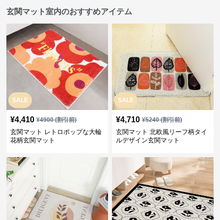
玄関マット室内のおすすめアイテム
SALE
SALE
¥
4,410
¥
4,710
¥
4900
(割引前)
¥
5240
(割引前)
玄関マット レトロポップな大輪
玄関マット 北欧風リーフ柄タイ
花柄玄関マット
ルデザイン玄関マット