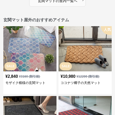
玄関マット
の
室内
一覧へ
玄関マット屋外のおすすめアイテム
人気
SALE
SALE
¥
2,840
¥
10,980
¥
3160
(割引前)
¥
12200
(割引前)
モザイク模様の玄関マット
ココナツ椰子の天然マット