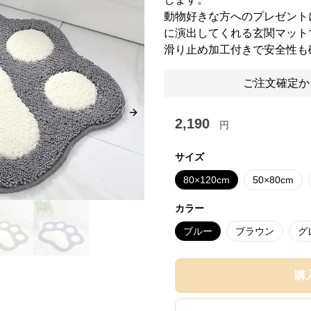
動物好きな方へのプレゼント
に演出してくれる玄関マット
滑り止め加工付きで安全性も
ご注文確定か
Next slide
2,190
円
サイズ
80×120cm
50×80cm
カラー
ブルー
ブラウン
グ
購