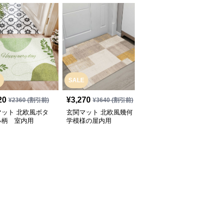
SALE
20
¥
3,270
¥
3,640
(税込)
¥
2360
(割引前)
¥
3640
(割引前)
マット 北欧風ボタ
玄関マット 北欧風幾何
玄関マット 北欧風幾何
ル柄 室内用
学模様の屋内用
学模様デザイン