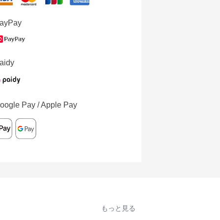
ayPay
aidy
oogle Pay / Apple Pay
もっと見る