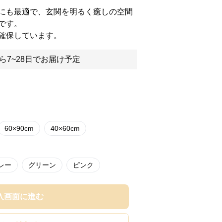
にも最適で、玄関を明るく癒しの空間
です。
確保しています。
ら7~28日でお届け予定
60×90cm
40×60cm
レー
グリーン
ピンク
入画面に進む