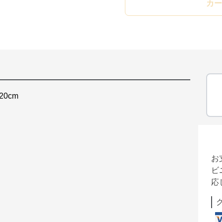
カー
20cm
お
ビ
応