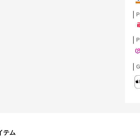
P
P
G
イテム