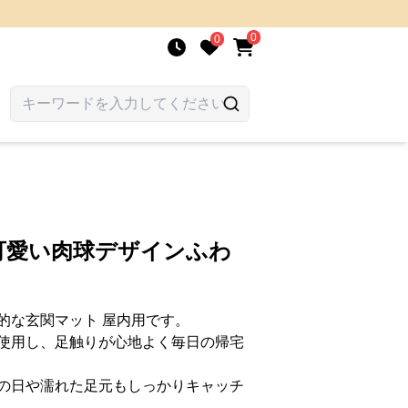
0
0
可愛い肉球デザインふわ
的な玄関マット 屋内用です。
使用し、足触りが心地よく毎日の帰宅
の日や濡れた足元もしっかりキャッチ