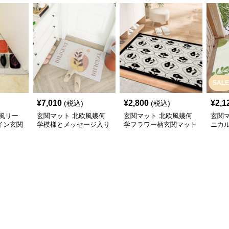
SALE
¥
7,010
¥
2,800
¥
2,1
(税込)
(税込)
風リー
玄関マット 北欧風幾何
玄関マット 北欧風幾何
玄関
イン玄関
学模様とメッセージ入り
学フラワー柄玄関マット
ニカ
玄関マット