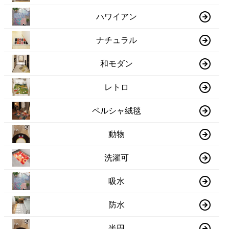
ハワイアン
ナチュラル
和モダン
レトロ
ペルシャ絨毯
動物
洗濯可
吸水
防水
半円