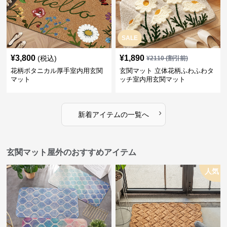
SALE
¥
3,800
¥
1,890
(税込)
¥
2110
(割引前)
花柄ボタニカル厚手室内用玄関
玄関マット 立体花柄ふわふわタ
マット
ッチ室内用玄関マット
›
新着アイテムの一覧へ
玄関マット屋外のおすすめアイテム
人気