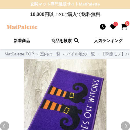
玄関マット
専門通販サイト
MatPalette
10,000
円以上のご購入で送料無料
0
0
新着商品
商品を検索
人気ランキング
MatPalette TOP
›
室内の一覧
›
パイル地の一覧
›
【季節モノ】ハ
Previous slide
Ne