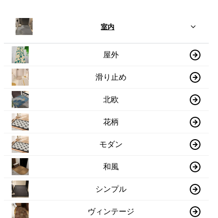
室内
屋外
滑り止め
北欧
花柄
モダン
和風
シンプル
ヴィンテージ