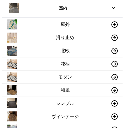
室内
屋外
滑り止め
北欧
花柄
モダン
和風
シンプル
ヴィンテージ