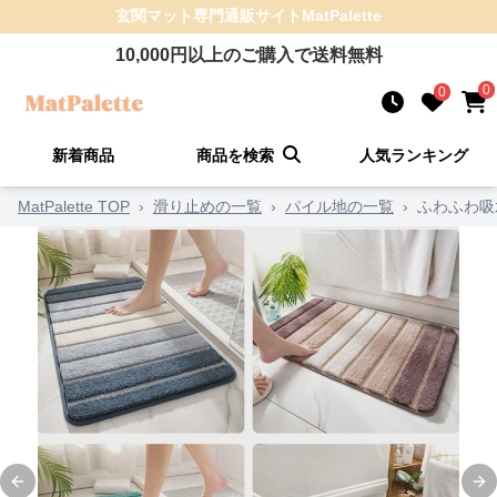
玄関マット
専門通販サイト
MatPalette
10,000
円以上のご購入で送料無料
0
0
新着商品
商品を検索
人気ランキング
MatPalette TOP
›
滑り止めの一覧
›
パイル地の一覧
›
ふわふわ吸
Previous slide
Ne