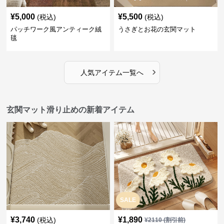
¥
5,000
¥
5,500
(税込)
(税込)
パッチワーク風アンティーク絨
うさぎとお花の玄関マット
毯
›
人気アイテム一覧へ
玄関マット滑り止めの新着アイテム
SALE
¥
3,740
¥
1,890
(税込)
¥
2110
(割引前)