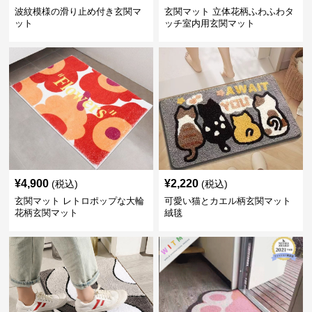
波紋模様の滑り止め付き玄関マ
玄関マット 立体花柄ふわふわタ
ット
ッチ室内用玄関マット
¥
4,900
¥
2,220
(税込)
(税込)
玄関マット レトロポップな大輪
可愛い猫とカエル柄玄関マット
花柄玄関マット
絨毯