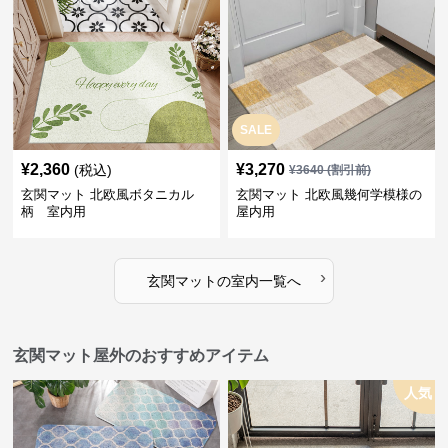
SALE
¥
2,360
¥
3,270
(税込)
¥
3640
(割引前)
玄関マット 北欧風ボタニカル
玄関マット 北欧風幾何学模様の
柄 室内用
屋内用
›
玄関マット
の
室内
一覧へ
玄関マット屋外のおすすめアイテム
人気