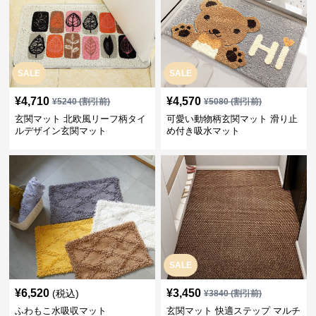
SALE
SALE
¥
4,710
¥
4,570
¥
5240
(割引前)
¥
5080
(割引前)
玄関マット 北欧風リーフ柄タイ
可愛い動物柄玄関マット 滑り止
ルデザイン玄関マット
め付き吸水マット
SALE
¥
6,520
¥
3,450
(税込)
¥
3840
(割引前)
ふわもこ水吸収マット
玄関マット 快適ステップ マルチ