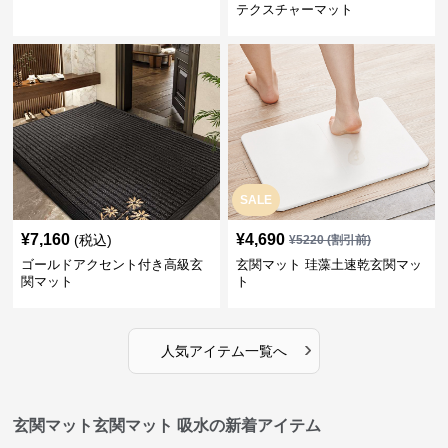
テクスチャーマット
SALE
¥
7,160
¥
4,690
(税込)
¥
5220
(割引前)
ゴールドアクセント付き高級玄
玄関マット 珪藻土速乾玄関マッ
関マット
ト
›
人気アイテム一覧へ
玄関マット玄関マット 吸水の新着アイテム