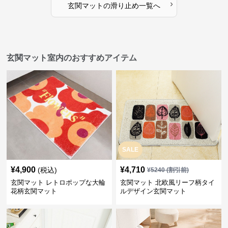
›
玄関マット
の
滑り止め
一覧へ
玄関マット室内のおすすめアイテム
SALE
¥
4,900
¥
4,710
(税込)
¥
5240
(割引前)
玄関マット レトロポップな大輪
玄関マット 北欧風リーフ柄タイ
花柄玄関マット
ルデザイン玄関マット