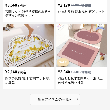
¥
3,560
¥
2,170
(税込)
¥
2420
(割引前)
玄関マット 幾何学模様の渦巻き
ひまわり柄 麻混素材 玄関マット
デザイン玄関マット
SALE
¥
2,160
¥
2,340
(税込)
¥
2600
(割引前)
四季の風情 雲形 玄関マット 吸
泥落とし吸水玄関マット滑り止
水速乾
め付き丸洗い可能
›
新着アイテムの一覧へ