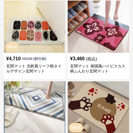
SALE
¥
4,710
¥
3,460
(税込)
¥
5240
(割引前)
玄関マット 北欧風リーフ柄タイ
玄関マット 南国風ハイビスカス
ルデザイン玄関マット
柄ふんわり玄関マット
SALE