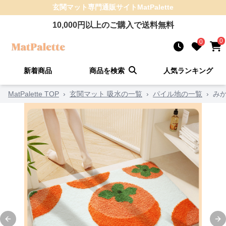
玄関マット
専門通販サイト
MatPalette
10,000
円以上のご購入で送料無料
0
0
新着商品
商品を検索
人気ランキング
MatPalette TOP
›
玄関マット 吸水の一覧
›
パイル地の一覧
›
み
Previous slide
Ne