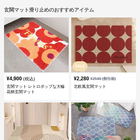
玄関マット滑り止めのおすすめアイテム
SALE
¥
4,900
¥
2,280
(税込)
¥
2540
(割引前)
玄関マット レトロポップな大輪
北欧風玄関マット
花柄玄関マット