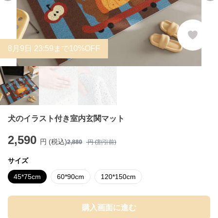
8
月
9
日 23:59まで10%OFF
犬のイラスト付き室内玄関マット
2,590
円 (税込)
2,880
円 (割引前)
サイズ
45*75cm
60*90cm
120*150cm
購入画面に進む