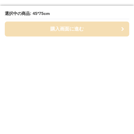
選択中の商品: 45*75cm
選択中の商品: 45*75cm
購入画面に進む
購入画面に進む
MatPalette
について
会社概要