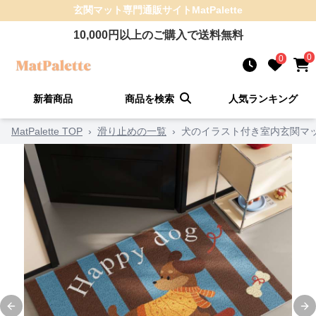
玄関マット
専門通販サイト
MatPalette
10,000
円以上のご購入で送料無料
0
0
新着商品
商品を検索
人気ランキング
MatPalette TOP
›
滑り止めの一覧
›
犬のイラスト付き室内玄関マ
Previous slide
Ne