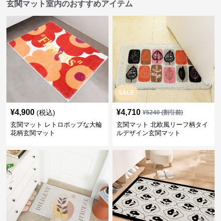
玄関マット室内のおすすめアイテム
SALE
¥
4,900
¥
4,710
(税込)
¥
5240
(割引前)
玄関マット レトロポップな大輪
玄関マット 北欧風リーフ柄タイ
花柄玄関マット
ルデザイン玄関マット