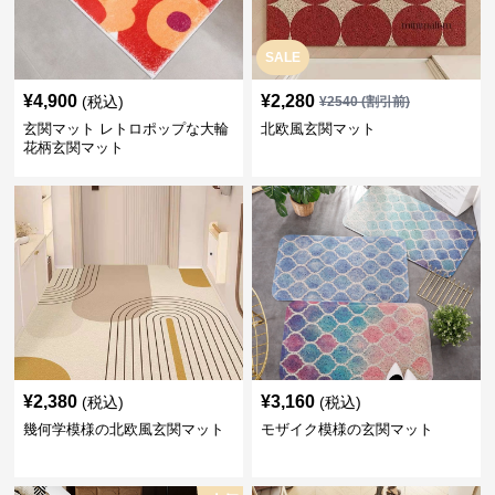
SALE
¥
4,900
¥
2,280
(税込)
¥
2540
(割引前)
玄関マット レトロポップな大輪
北欧風玄関マット
花柄玄関マット
¥
2,380
¥
3,160
(税込)
(税込)
幾何学模様の北欧風玄関マット
モザイク模様の玄関マット