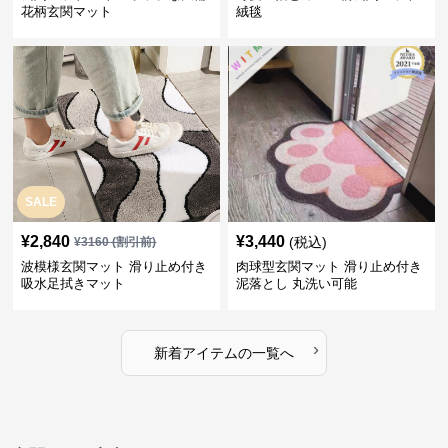
花柄玄関マット
絨毯
SALE
¥
2,840
¥
3,440
(税込)
¥
3160
(割引前)
波模様玄関マット 滑り止め付き
肉球型玄関マット 滑り止め付き
吸水足拭きマット
泥落とし 丸洗い可能
›
新着アイテムの一覧へ