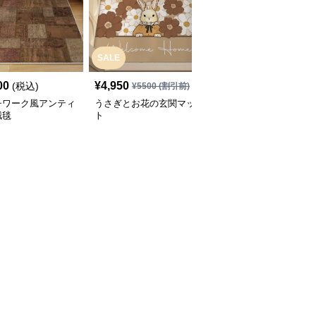
SALE
00
¥
4,950
¥
5,900
(税込)
(税込)
¥
5500
(割引前)
チワーク風アンティ
うさぎとお花の玄関マッ
柔らか質感の玄関マット
絨毯
ト