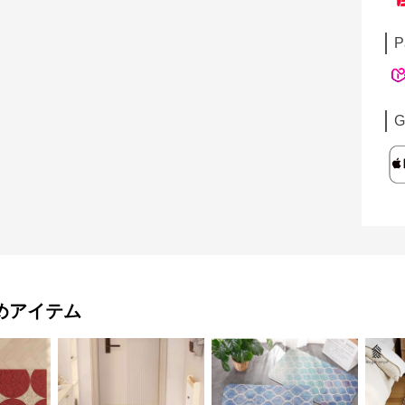
P
G
めアイテム