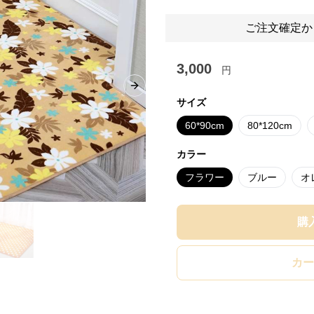
ご注文確定か
3,000
円
Next slide
サイズ
60*90cm
80*120cm
カラー
フラワー
ブルー
オ
購
カー