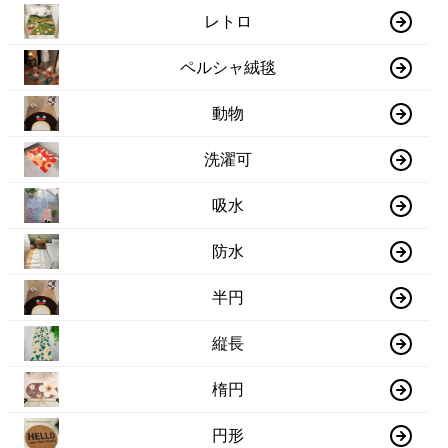
レトロ
ペルシャ絨毯
動物
洗濯可
吸水
防水
半円
縦長
楕円
円形