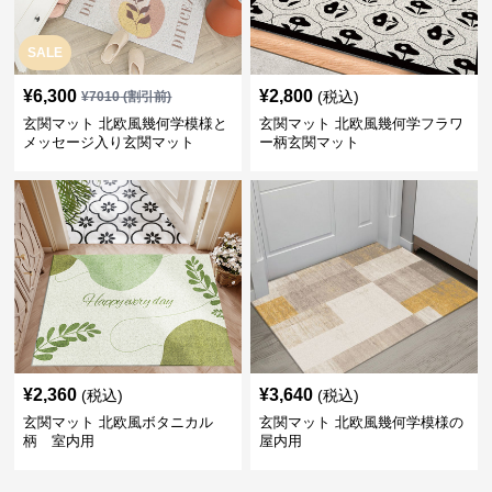
SALE
¥
6,300
¥
2,800
(税込)
¥
7010
(割引前)
玄関マット 北欧風幾何学模様と
玄関マット 北欧風幾何学フラワ
メッセージ入り玄関マット
ー柄玄関マット
¥
2,360
¥
3,640
(税込)
(税込)
玄関マット 北欧風ボタニカル
玄関マット 北欧風幾何学模様の
柄 室内用
屋内用