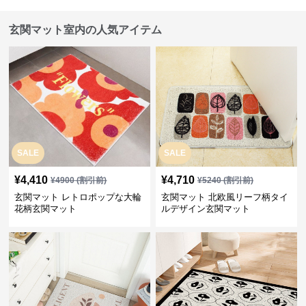
玄関マット室内の人気アイテム
SALE
SALE
¥
4,410
¥
4,710
¥
4900
(割引前)
¥
5240
(割引前)
玄関マット レトロポップな大輪
玄関マット 北欧風リーフ柄タイ
花柄玄関マット
ルデザイン玄関マット