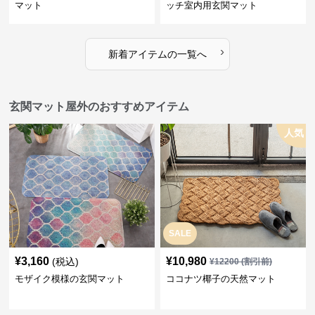
マット
ッチ室内用玄関マット
›
新着アイテムの一覧へ
玄関マット屋外のおすすめアイテム
人気
SALE
¥
3,160
¥
10,980
(税込)
¥
12200
(割引前)
モザイク模様の玄関マット
ココナツ椰子の天然マット