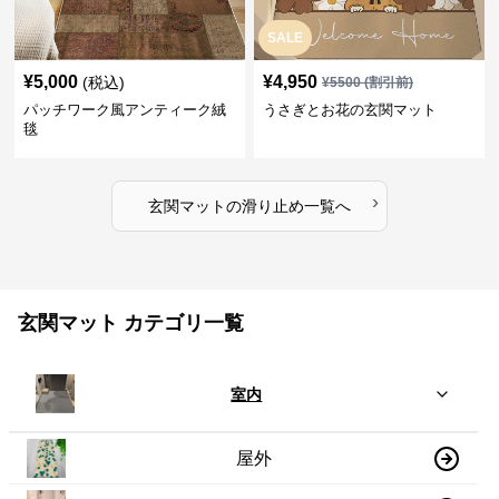
SALE
¥
5,000
¥
4,950
(税込)
¥
5500
(割引前)
パッチワーク風アンティーク絨
うさぎとお花の玄関マット
毯
›
玄関マット
の
滑り止め
一覧へ
玄関マット カテゴリ一覧
室内
屋外