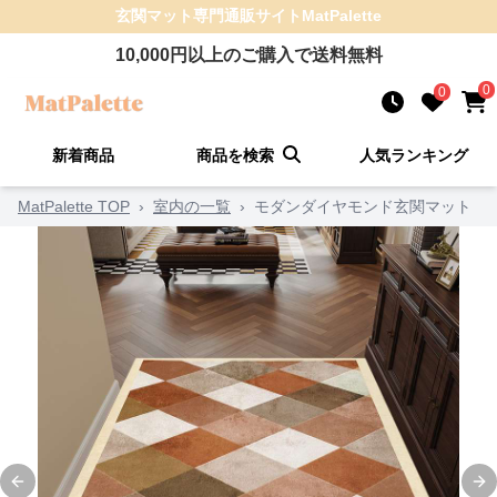
玄関マット
専門通販サイト
MatPalette
10,000
円以上のご購入で送料無料
0
0
新着商品
商品を検索
人気ランキング
MatPalette TOP
›
室内の一覧
›
モダンダイヤモンド玄関マット
Previous slide
Ne