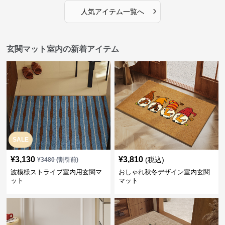
›
人気アイテム一覧へ
玄関マット室内の新着アイテム
SALE
¥
3,130
¥
3,810
(税込)
¥
3480
(割引前)
波模様ストライプ室内用玄関マ
おしゃれ秋冬デザイン室内玄関
ット
マット