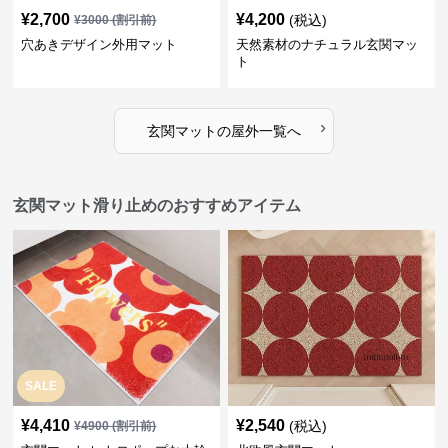
¥
2,700
¥
4,200
(税込)
¥
3000
(割引前)
穴あきデザイン外用マット
天然素材のナチュラル玄関マッ
ト
›
玄関マット
の
屋外
一覧へ
玄関マット滑り止めのおすすめアイテム
SALE
¥
4,410
¥
2,540
(税込)
¥
4900
(割引前)