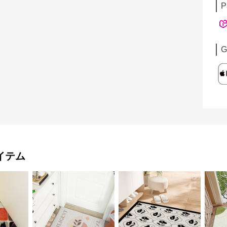
P
G
イテム