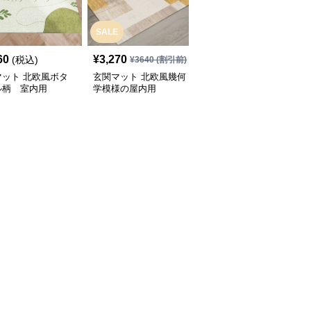
SALE
60
¥
3,270
¥
3,640
(税込)
(税込)
¥
3640
(割引前)
マット 北欧風ボタ
玄関マット 北欧風幾何
玄関マット 北欧風幾何
ル柄 室内用
学模様の屋内用
学模様デザイン