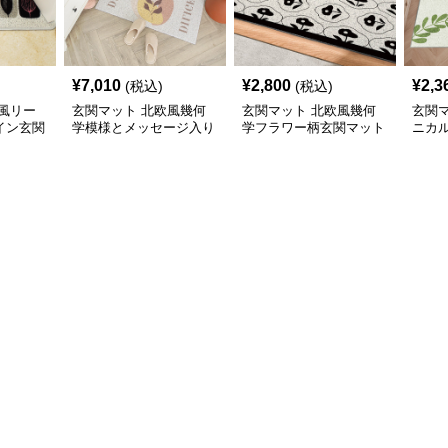
¥
7,010
¥
2,800
¥
2,3
(税込)
(税込)
風リー
玄関マット 北欧風幾何
玄関マット 北欧風幾何
玄関
イン玄関
学模様とメッセージ入り
学フラワー柄玄関マット
ニカ
玄関マット