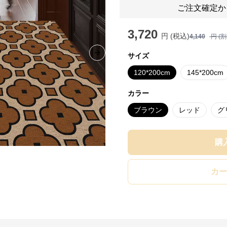
ご注文確定か
3,720
円 (税込)
4,140
円 (
サイズ
Next slide
120*200cm
145*200cm
カラー
ブラウン
レッド
グ
購
カー