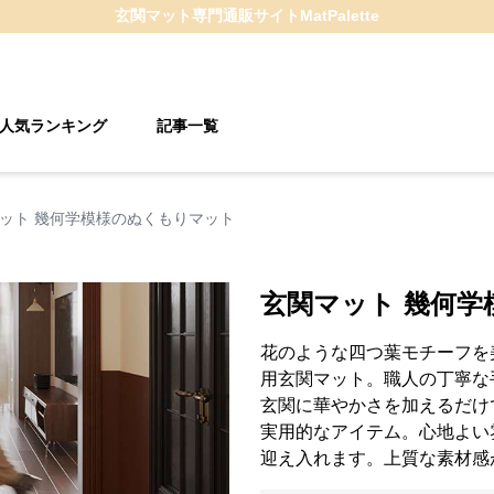
玄関マット
専門通販サイト
MatPalette
人気ランキング
記事一覧
ット 幾何学模様のぬくもりマット
玄関マット 幾何
花のような四つ葉モチーフを
用玄関マット。職人の丁寧な
玄関に華やかさを加えるだけ
実用的なアイテム。心地よい
迎え入れます。上質な素材感