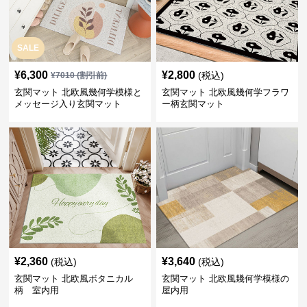
SALE
¥
6,300
¥
2,800
(税込)
¥
7010
(割引前)
玄関マット 北欧風幾何学模様と
玄関マット 北欧風幾何学フラワ
メッセージ入り玄関マット
ー柄玄関マット
¥
2,360
¥
3,640
(税込)
(税込)
玄関マット 北欧風ボタニカル
玄関マット 北欧風幾何学模様の
柄 室内用
屋内用