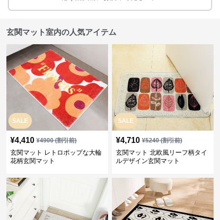
玄関マット室内の人気アイテム
SALE
SALE
¥
4,410
¥
4,710
¥
4900
(割引前)
¥
5240
(割引前)
玄関マット レトロポップな大輪
玄関マット 北欧風リーフ柄タイ
花柄玄関マット
ルデザイン玄関マット