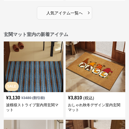
›
人気アイテム一覧へ
玄関マット室内の新着アイテム
SALE
¥
3,130
¥
3,810
(税込)
¥
3480
(割引前)
波模様ストライプ室内用玄関マ
おしゃれ秋冬デザイン室内玄関
ット
マット