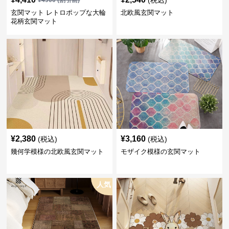
(税込)
¥
4900
(割引前)
玄関マット レトロポップな大輪
北欧風玄関マット
花柄玄関マット
¥
2,380
¥
3,160
(税込)
(税込)
幾何学模様の北欧風玄関マット
モザイク模様の玄関マット
人気