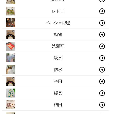
レトロ
ペルシャ絨毯
動物
洗濯可
吸水
防水
半円
縦長
楕円