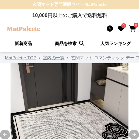
玄関マット
専門通販サイト
MatPalette
10,000
円以上のご購入で送料無料
0
0
新着商品
商品を検索
人気ランキング
MatPalette TOP
›
室内の一覧
›
玄関マット ロマンティック デー 
Previous slide
Ne