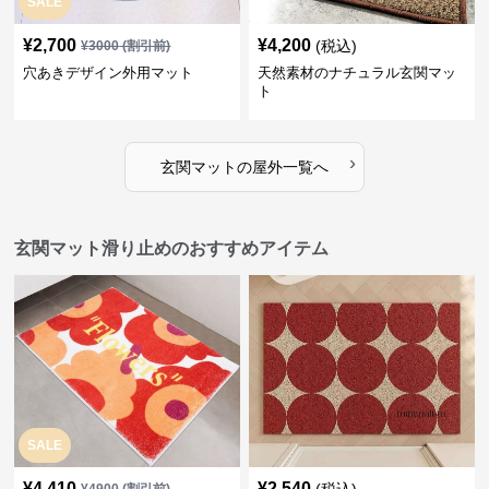
SALE
¥
2,700
¥
4,200
(税込)
¥
3000
(割引前)
穴あきデザイン外用マット
天然素材のナチュラル玄関マッ
ト
›
玄関マット
の
屋外
一覧へ
玄関マット滑り止めのおすすめアイテム
SALE
¥
4,410
¥
2,540