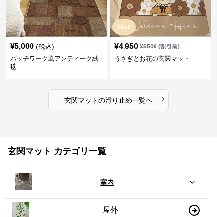
SALE
¥
5,000
¥
4,950
(税込)
¥
5500
(割引前)
パッチワーク風アンティーク絨
うさぎとお花の玄関マット
毯
›
玄関マット
の
滑り止め
一覧へ
玄関マット カテゴリ一覧
室内
屋外