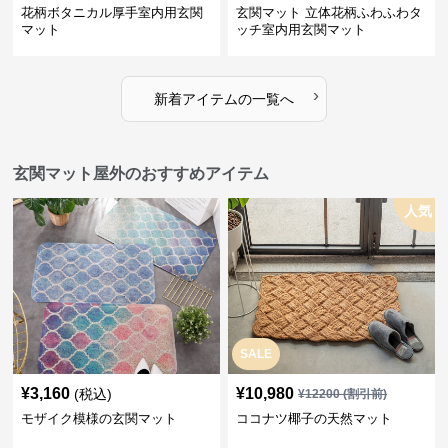
花柄ボタニカル厚手室内用玄関
玄関マット 立体花柄ふわふわタ
マット
ッチ室内用玄関マット
›
新着アイテムの一覧へ
玄関マット屋外のおすすめアイテム
人気
SALE
¥
3,160
¥
10,980
(税込)
¥
12200
(割引前)
モザイク模様の玄関マット
ココナツ椰子の天然マット