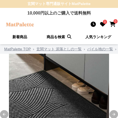
玄関マット
専門通販サイト
MatPalette
10,000
円以上のご購入で送料無料
0
0
新着商品
商品を検索
人気ランキング
MatPalette TOP
›
玄関マット 泥落としの一覧
›
パイル地の一覧
›
Previous slide
Ne