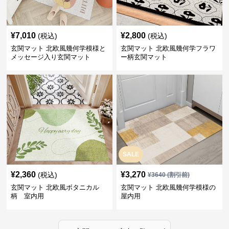
¥
7,010
¥
2,800
(税込)
(税込)
玄関マット 北欧風幾何学模様と
玄関マット 北欧風幾何学フラワ
メッセージ入り玄関マット
ー柄玄関マット
SALE
¥
2,360
¥
3,270
(税込)
¥
3640
(割引前)
玄関マット 北欧風ボタニカル
玄関マット 北欧風幾何学模様の
柄 室内用
屋内用