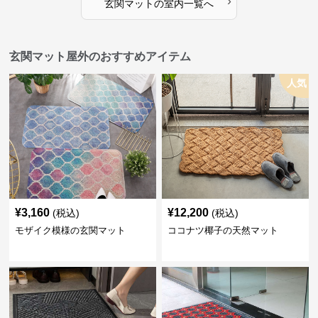
›
玄関マット
の
室内
一覧へ
玄関マット屋外のおすすめアイテム
人気
¥
3,160
¥
12,200
(税込)
(税込)
モザイク模様の玄関マット
ココナツ椰子の天然マット