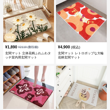
SALE
¥
1,890
¥
4,900
(税込)
¥
2110
(割引前)
玄関マット 立体花柄ふわふわタ
玄関マット レトロポップな大輪
ッチ室内用玄関マット
花柄玄関マット