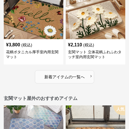
¥
3,800
¥
2,110
(税込)
(税込)
花柄ボタニカル厚手室内用玄関
玄関マット 立体花柄ふわふわタ
マット
ッチ室内用玄関マット
›
新着アイテムの一覧へ
玄関マット屋外のおすすめアイテム
人気