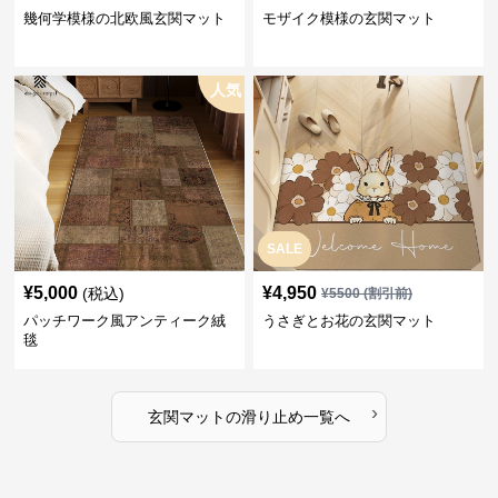
幾何学模様の北欧風玄関マット
モザイク模様の玄関マット
人気
SALE
¥
5,000
¥
4,950
(税込)
¥
5500
(割引前)
パッチワーク風アンティーク絨
うさぎとお花の玄関マット
毯
›
玄関マット
の
滑り止め
一覧へ