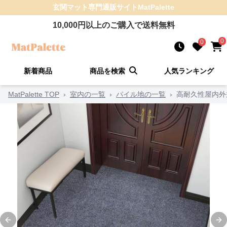
玄関マット
専門通販サイト
MatPalette
10,000
円以上のご購入で送料無料
0
0
新着商品
商品を検索
人気ランキング
MatPalette TOP
›
室内の一覧
›
パイル地の一覧
›
高耐久性屋内外
Previous slide
Ne