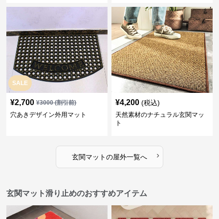
SALE
¥
2,700
¥
4,200
(税込)
¥
3000
(割引前)
穴あきデザイン外用マット
天然素材のナチュラル玄関マッ
ト
›
玄関マット
の
屋外
一覧へ
玄関マット滑り止めのおすすめアイテム