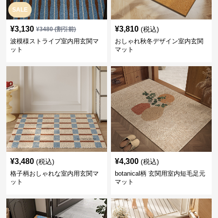
SALE
¥
3,130
¥
3,810
(税込)
¥
3480
(割引前)
波模様ストライプ室内用玄関マ
おしゃれ秋冬デザイン室内玄関
ット
マット
¥
3,480
¥
4,300
(税込)
(税込)
格子柄おしゃれな室内用玄関マ
botanical柄 玄関用室内短毛足元
ット
マット