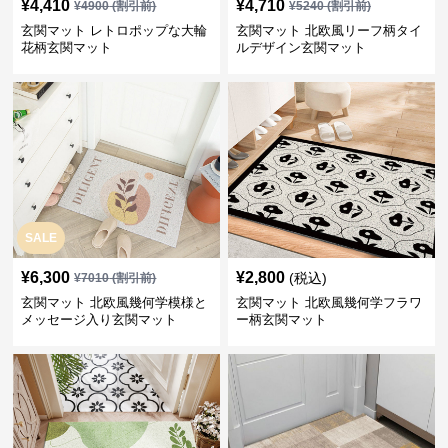
¥
4,410
¥
4,710
¥
4900
(割引前)
¥
5240
(割引前)
玄関マット レトロポップな大輪
玄関マット 北欧風リーフ柄タイ
花柄玄関マット
ルデザイン玄関マット
SALE
¥
6,300
¥
2,800
(税込)
¥
7010
(割引前)
玄関マット 北欧風幾何学模様と
玄関マット 北欧風幾何学フラワ
メッセージ入り玄関マット
ー柄玄関マット