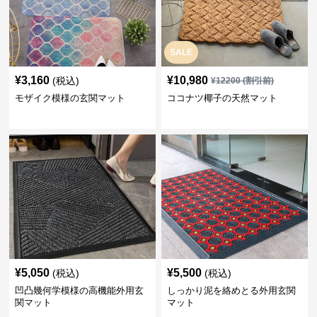
SALE
¥
3,160
¥
10,980
(税込)
¥
12200
(割引前)
モザイク模様の玄関マット
ココナツ椰子の天然マット
¥
5,050
¥
5,500
(税込)
(税込)
凹凸幾何学模様の高機能外用玄
しっかり泥を絡めとる外用玄関
関マット
マット