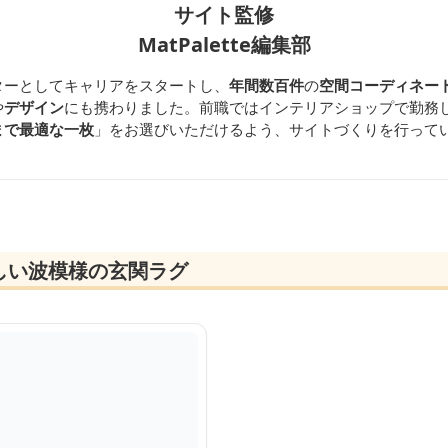
サイト監修
MatPalette編集部
ターとしてキャリアをスタートし、
年間数百件
の
空間コーディネー
や
デザイン
にも携わりました。前職ではインテリアショップで勤務
まで最適な一枚
」をお選びいただけるよう、サイトづくりを行って
しい波模様の玄関ラグ