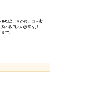
トを担当。
その後、自ら
玄
し延べ数万人の接客を担
います。