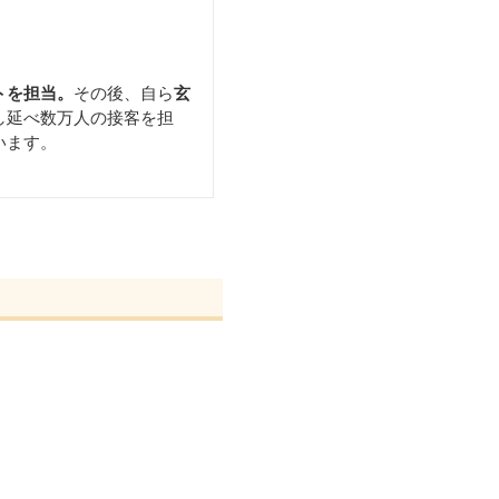
トを担当。
その後、自ら
玄
し延べ数万人の接客を担
います。