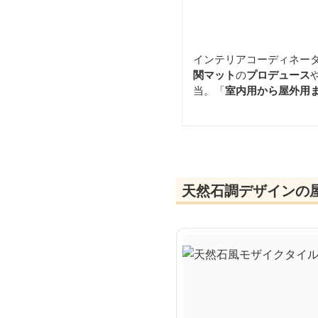
インテリアコーディネー
関マット
の
プロデュース
当。「
室内用から屋外用
天然石調デザインの