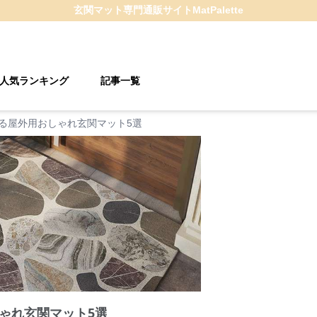
玄関マット
専門通販サイト
MatPalette
人気ランキング
記事一覧
る屋外用おしゃれ玄関マット5選
ゃれ玄関マット5選