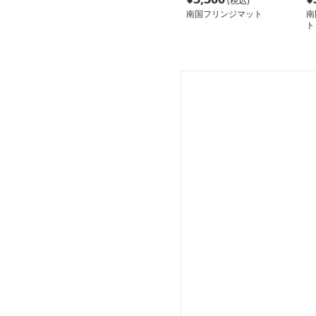
(税込)
南国フリンジマット
南
ト