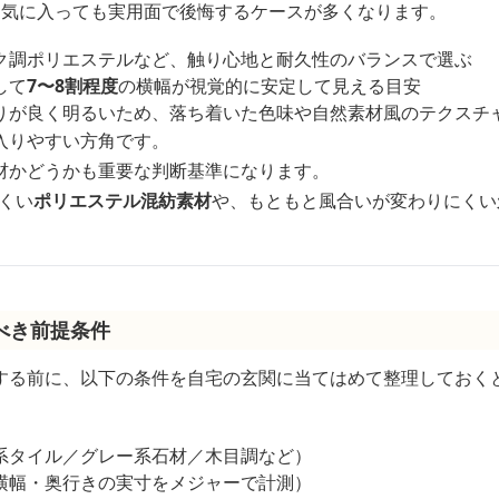
は気に入っても実用面で後悔するケースが多くなります。
ク調ポリエステルなど、触り心地と耐久性のバランスで選ぶ
して
7〜8割程度
の横幅が視覚的に安定して見える目安
りが良く明るいため、落ち着いた色味や自然素材風のテクスチ
入りやすい方角です。
材かどうかも重要な判断基準になります。
くい
ポリエステル混紡素材
や、もともと風合いが変わりにくい
べき前提条件
する前に、以下の条件を自宅の玄関に当てはめて整理しておく
系タイル／グレー系石材／木目調など）
横幅・奥行きの実寸をメジャーで計測）