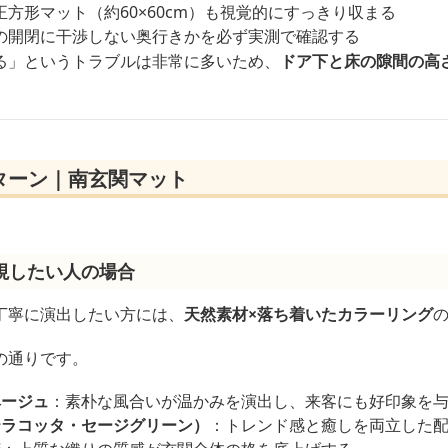
方形マット（約60×60cm）も視覚的にすっきり収まる
の開閉に干渉しない奥行きかを必ず実測で確認する
る」というトラブルは非常に多いため、
ドア下と床の隙間の高
ターン｜南玄関マット
視したい人の場合
丁寧に演出したい方には、
天然素材×落ち着いたカラーリング
の通りです。
ベージュ
：素朴な風合いが温かみを演出し、来客にも好印象を
テラコッタ・セージグリーン）
：トレンド感と癒しを両立した