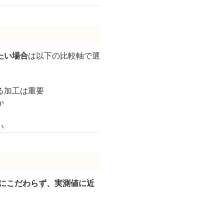
たい場合
は以下の比較軸で選
る加工は重要
か
い
m）にこだわらず、実測値に近