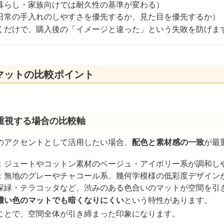
暮らし・家族向けでは耐久性の基準が変わる）
日常の手入れのしやすさを優先するか、見た目を優先するか）
くだけで、購入後の「イメージと違った」という失敗を防げま
マットの比較ポイント
重視する場合の比較軸
のアクセントとして活用したい場合、
配色と素材感の一致
が最
：ジュートやコットン素材のベージュ・アイボリー系が調和し
：無地のグレーやチャコール系、幾何学模様の低彩度デザイン
深緑・テラコッタなど、渋みのある色合いのマットが空間を引
濃い色のマットでも暗くなりにくい
という特性があります。
ことで、空間全体が引き締まった印象になります。