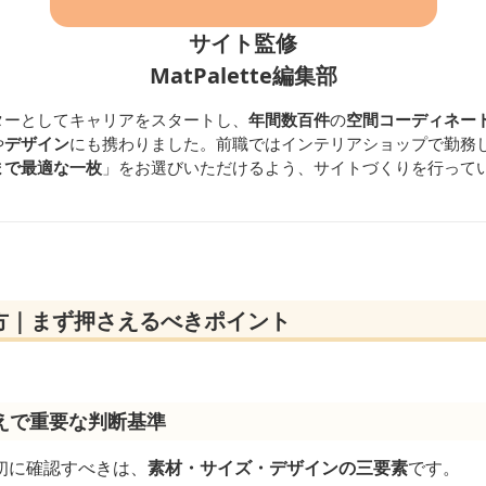
サイト監修
MatPalette編集部
ターとしてキャリアをスタートし、
年間数百件
の
空間コーディネー
や
デザイン
にも携わりました。前職ではインテリアショップで勤務
まで最適な一枚
」をお選びいただけるよう、サイトづくりを行って
方｜まず押さえるべきポイント
えで重要な判断基準
初に確認すべきは、
素材・サイズ・デザインの三要素
です。