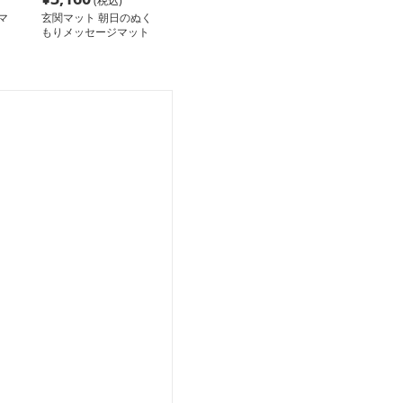
(税込)
マ
玄関マット 朝日のぬく
もりメッセージマット