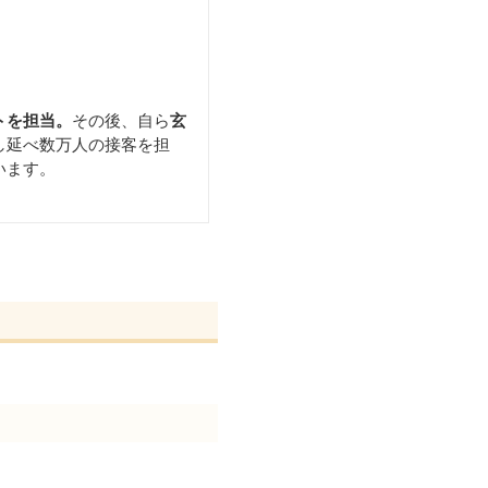
トを担当。
その後、自ら
玄
し延べ数万人の接客を担
います。