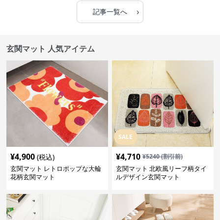
›
記事一覧へ
玄関マット 人気アイテム
SALE
¥
4,900
¥
4,710
(税込)
¥
5240
(割引前)
玄関マット レトロポップな大輪
玄関マット 北欧風リーフ柄タイ
花柄玄関マット
ルデザイン玄関マット