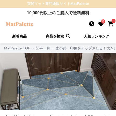
玄関マット
専門通販サイト
MatPalette
10,000
円以上のご購入で送料無料
0
0
新着商品
商品を検索
人気ランキング
MatPalette TOP
›
記事一覧
›
家の第一印象をアップさせる！大き