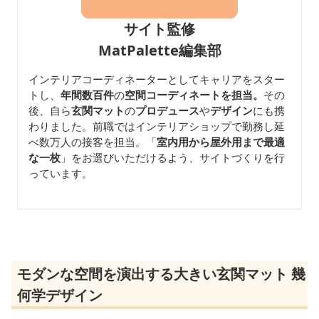
サイト監修
MatPalette編集部
インテリアコーディネーターとしてキャリアをスター
トし、
年間数百件
の
空間コーディネートを担当。
その
後、自ら
玄関マット
の
プロデュース
や
デザイン
にも携
わりました。前職ではインテリアショップで勤務し延
べ数万人の接客を担当。「
室内用から屋外用まで最適
な一枚
」をお選びいただけるよう、サイトづくりを行
っています。
モダンな空間を演出する大きい玄関マット 幾
何学デザイン