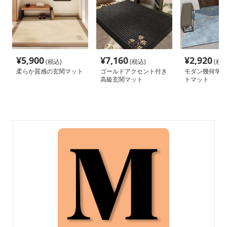
¥
5,900
¥
7,160
¥
2,920
(税込)
(税込)
(税込
柔らか質感の玄関マット
ゴールドアクセント付き
モダン幾何学模
高級玄関マット
トマット