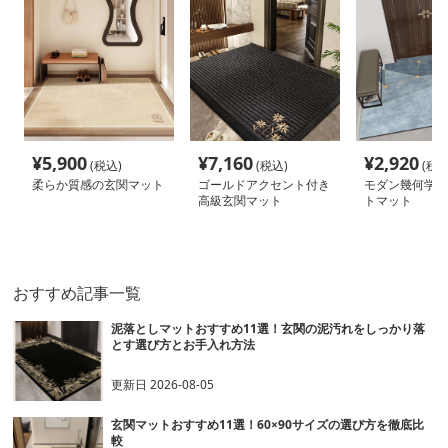
¥
5,900
¥
7,160
¥
2,920
(税込)
(税込)
(税込
柔らか質感の玄関マット
ゴールドアクセント付き
モダン幾何学模
高級玄関マット
トマット
おすすめ記事一覧
泥落としマットおすすめ11選！玄関の泥汚れをしっかり落
とす選び方とお手入れ方法
更新日
2026-08-05
玄関マットおすすめ11選！60×90サイズの選び方を徹底比
較