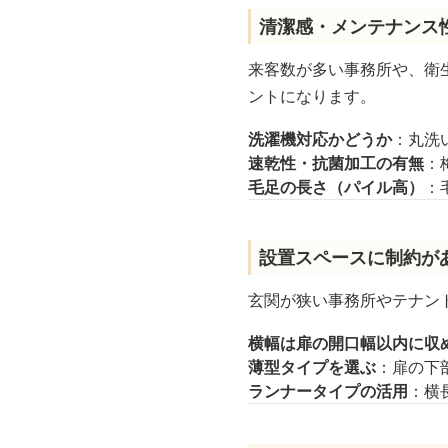
清潔感・メンテナンス
来客数が多い事務所や、衛
ントになります。
洗濯機対応かどうか
：丸洗
速乾性・抗菌加工の有無
：
毛足の長さ（パイル高）
：
設置スペースに制約が
玄関が狭い事務所やテナン
横幅は扉の開口幅以内に収
薄型タイプを選ぶ
：扉の下
ランナータイプの活用
：横