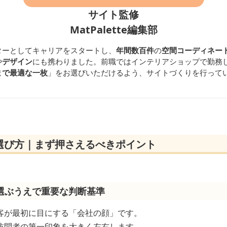
サイト監修
MatPalette編集部
ターとしてキャリアをスタートし、
年間数百件
の
空間コーディネー
や
デザイン
にも携わりました。前職ではインテリアショップで勤務
まで最適な一枚
」をお選びいただけるよう、サイトづくりを行って
選び方｜まず押さえるべきポイント
選ぶうえで重要な判断基準
客が最初に目にする「会社の顔」です。
訪問者の第一印象を大きく左右します。