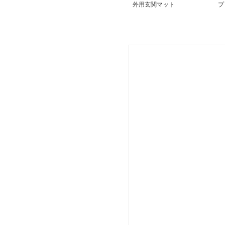
外用玄関マット
プ
マ