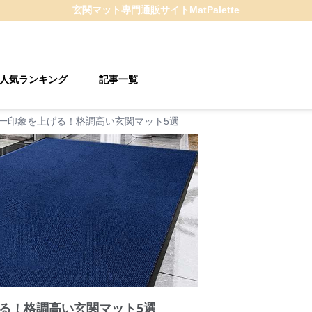
玄関マット
専門通販サイト
MatPalette
人気ランキング
記事一覧
一印象を上げる！格調高い玄関マット5選
る！格調高い玄関マット5選