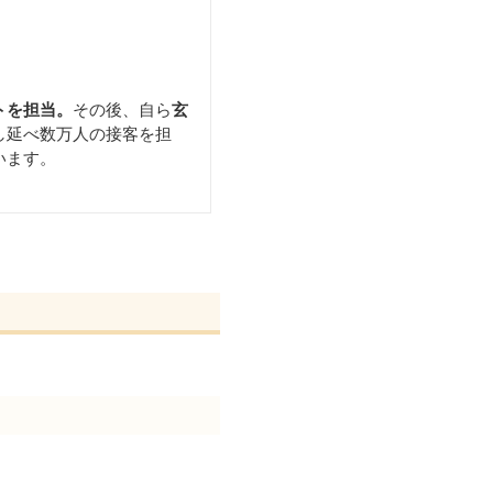
トを担当。
その後、自ら
玄
し延べ数万人の接客を担
います。