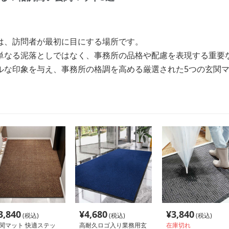
は、訪問者が最初に目にする場所です。
単なる泥落としではなく、事務所の品格や配慮を表現する重要
ルな印象を与え、事務所の格調を高める厳選された5つの玄関
3,840
¥
4,680
¥
3,840
(税込)
(税込)
(税込)
関マット 快適ステッ
高耐久ロゴ入り業務用玄
在庫切れ