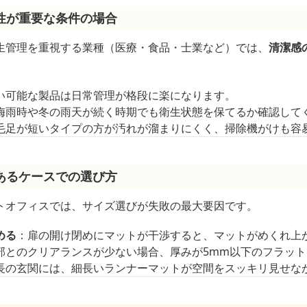
性が重要な条件の場合
生管理を重視する業種（医療・食品・士業など）では、
清潔感
い可能な製品は日常管理が格段に楽になります。
梅雨時や冬の雨天が続く時期でも衛生状態を保てるか確認して
毛足が短いタイプの方が汚れが溜まりにくく、掃除機がけも容
あるケースでの選び方
トオフィスでは、サイズ選びが失敗の最大要因です。
める
：扉の開け閉めにマットが干渉すると、マットがめくれ上
部とのクリアランスが少ない場合、厚みが5mm以下のフラッ
長の玄関には、細長いランナーマットが空間をスッキリ見せな