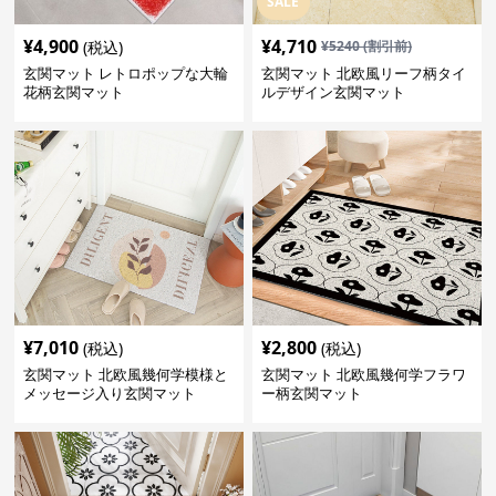
SALE
¥
4,900
¥
4,710
(税込)
¥
5240
(割引前)
玄関マット レトロポップな大輪
玄関マット 北欧風リーフ柄タイ
花柄玄関マット
ルデザイン玄関マット
¥
7,010
¥
2,800
(税込)
(税込)
玄関マット 北欧風幾何学模様と
玄関マット 北欧風幾何学フラワ
メッセージ入り玄関マット
ー柄玄関マット