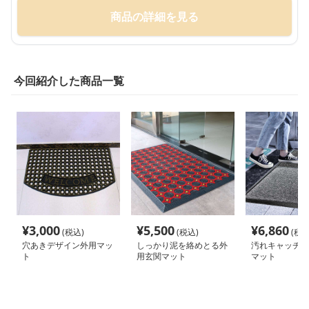
商品の詳細を見る
今回紹介した商品一覧
¥
3,000
¥
5,500
¥
6,860
(税込)
(税込)
(税込
穴あきデザイン外用マッ
しっかり泥を絡めとる外
汚れキャッチ屋
ト
用玄関マット
マット