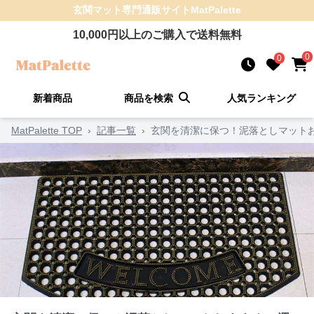
玄関マット
専門通販サイト
MatPalette
10,000
円以上のご購入で送料無料
0
0
新着商品
商品を検索
人気ランキング
MatPalette TOP
›
記事一覧
›
玄関を清潔に保つ！泥落としマットお