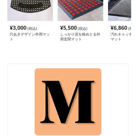
¥
3,000
¥
5,500
¥
6,860
(税込)
(税込)
(税込
穴あきデザイン外用マッ
しっかり泥を絡めとる外
汚れキャッチ屋
ト
用玄関マット
マット