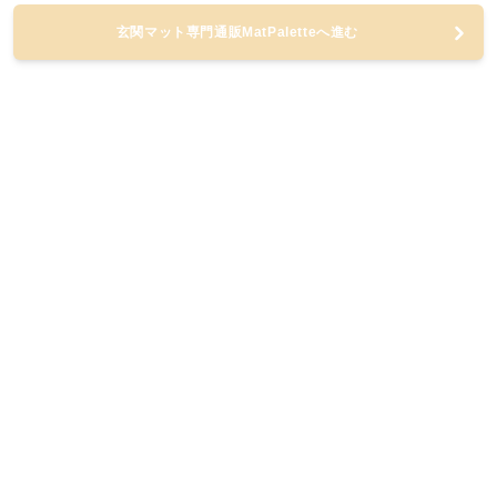
玄関マット専門通販MatPaletteへ進む