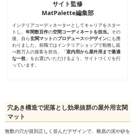
サイト監修
MatPalette編集部
インテリアコーディネーターとしてキャリアをスター
トし、
年間数百件
の
空間コーディネートを担当。
その
後、自ら
玄関マット
の
プロデュース
や
デザイン
にも携
わりました。前職ではインテリアショップで勤務し延
べ数万人の接客を担当。「
室内用から屋外用まで最適
な一枚
」をお選びいただけるよう、サイトづくりを行
っています。
穴あき構造で泥落とし効果抜群の屋外用玄関
マット
無数の穴が規則正しく並んだデザインで、靴底の泥や砂を