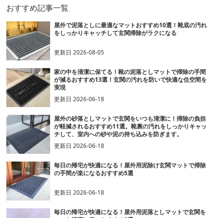
おすすめ記事一覧
屋外で泥落としに最適なマットおすすめ10選！靴底の汚れ
をしっかりキャッチして玄関掃除がラクになる
更新日
2026-08-05
家の中を清潔に保てる！靴の泥落としマットで掃除の手間
が減るおすすめ13選！玄関の汚れを防いで快適な住空間を
実現
更新日
2026-06-18
屋外の砂落としマットで玄関をいつも清潔に！掃除の負担
が軽減されるおすすめ11選。靴裏の汚れをしっかりキャッ
チして、室内への砂や泥の持ち込みを防ぎます。
更新日
2026-06-18
毎日の帰宅が快適になる！屋外用泥除け玄関マットで掃除
の手間が楽になるおすすめ5選
更新日
2026-06-18
毎日の帰宅が快適になる！屋外用泥落としマットで玄関を