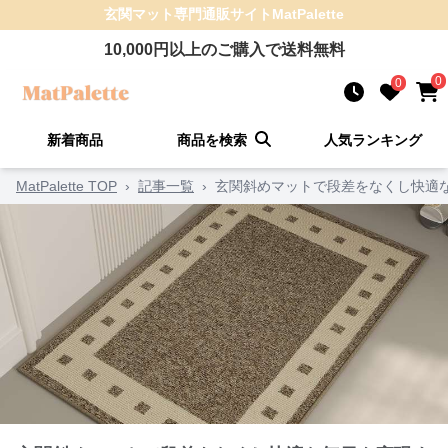
玄関マット
専門通販サイト
MatPalette
10,000
円以上のご購入で送料無料
0
0
新着商品
商品を検索
人気ランキング
MatPalette TOP
›
記事一覧
›
玄関斜めマットで段差をなくし快適