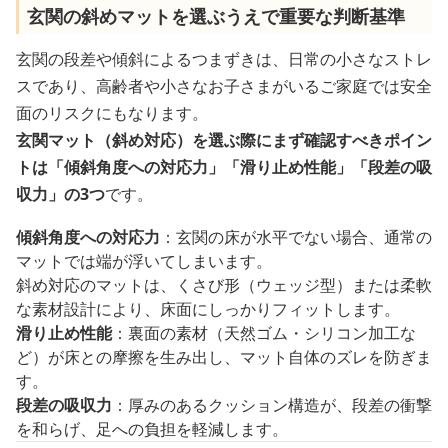
玄関の斜めマットを選ぶうえで重要な判断基準
玄関の段差や傾斜によるつまずきは、日常の小さなストレ
スであり、高齢者や小さなお子さまがいるご家庭では安全
面のリスクにもなります。
玄関マット（斜め対応）を選ぶ際にまず確認すべきポイン
トは「傾斜角度への対応力」「滑り止め性能」「段差の吸
収力」の3つ
です。
傾斜角度への対応力
：玄関の床が水平でない場合、通常の
マットでは端が浮いてしまいます。
斜め対応のマットは、くさび形（ウェッジ型）または柔軟
な素材設計により、床面にしっかりフィットします。
滑り止め性能
：裏面の素材（天然ゴム・シリコン加工な
ど）が床との摩擦を生み出し、マット自体のズレを防ぎま
す。
段差の吸収力
：厚みのあるクッション構造が、段差の衝撃
を和らげ、足への負担を軽減します。