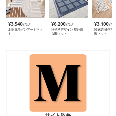
¥
3,540
¥
6,200
¥
3,100
(税込)
(税込)
(税込
北欧風モダンアートマッ
格子柄デザイン 屋外用
民族調 幾何学
ト
玄関マット
関マット
サイト監修