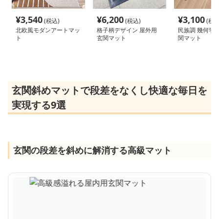
¥
3,540
¥
6,200
¥
3,100
(税込)
(税込)
(税込
北欧風モダンアートマッ
格子柄デザイン 屋外用
民族調 幾何学
ト
玄関マット
関マット
玄関斜めマットで段差をなくし快適な毎日を
実現する9選
玄関の段差を斜めに解消する高級マット