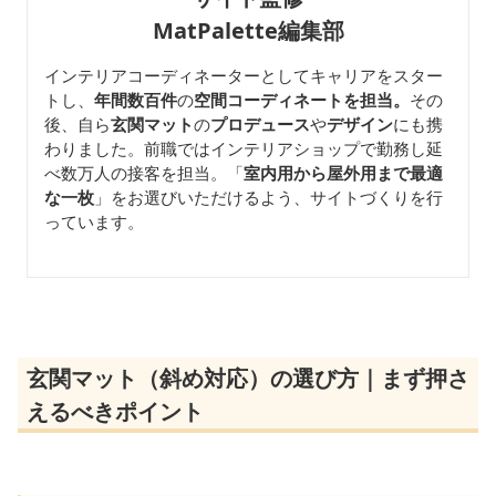
MatPalette編集部
インテリアコーディネーターとしてキャリアをスター
トし、
年間数百件
の
空間コーディネートを担当。
その
後、自ら
玄関マット
の
プロデュース
や
デザイン
にも携
わりました。前職ではインテリアショップで勤務し延
べ数万人の接客を担当。「
室内用から屋外用まで最適
な一枚
」をお選びいただけるよう、サイトづくりを行
っています。
玄関マット（斜め対応）の選び方｜まず押さ
えるべきポイント