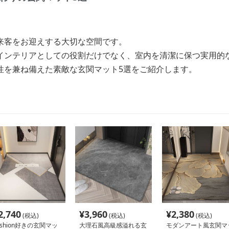
来客をお迎えする大切な空間です。
インテリアとしての役割だけでなく、室内を清潔に保つ実用的
性を兼ね備えた素敵な玄関マット5選をご紹介します。
2,740
¥
3,960
¥
2,380
(税込)
(税込)
(税込)
ashion好きの玄関マッ
大理石風高級感溢れる玄
モダンアート風玄関マ