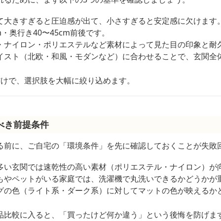
て大きすぎると圧迫感が出て、小さすぎると安定感に欠けます
m・奥行き40〜45cm前後です。
・ナイロン・ポリエステルなど素材によって見た目の印象と耐
イスト（北欧・和風・モダンなど）に合わせることで、玄関全
だけで、選択肢を大幅に絞り込めます。
べき前提条件
る前に、ご自宅の「環境条件」を先に確認しておくことが失敗
多い玄関では速乾性の高い素材（ポリエステル・ナイロン）が
もやペットがいる家庭では、洗濯機で丸洗いできるかどうかが
グの色（ライト系・ダーク系）に対してマットの色が映えるか
品比較に入ると、「買ったけど何か違う」という後悔を防げま