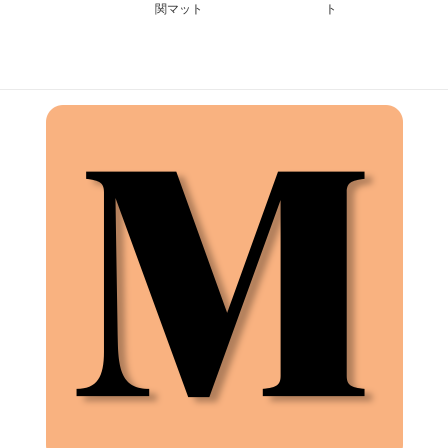
関マット
ト