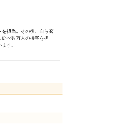
トを担当。
その後、自ら
玄
し延べ数万人の接客を担
います。