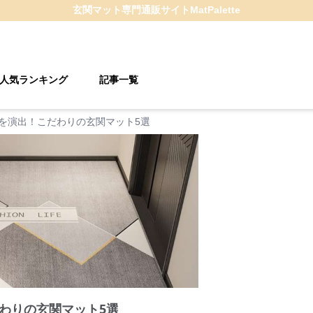
玄関マット
専門通販サイト
MatPalette
人気ランキング
記事一覧
を演出！こだわりの玄関マット5選
わりの玄関マット5選