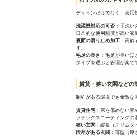
デザインだけでなく、実用
洗濯機対応の可否
：手洗い
日常的な使用頻度が高い家
裏面の滑り止め加工
：高齢
す。
毛足の長さ
：毛足が長いほ
タイプを選ぶと管理が楽で
賃貸・狭い玄関などの
制約がある環境でも素敵な
賃貸住宅
：床を傷めない素
ラテックスコーティングの
狭い玄関
：縦長（スリムタ
段差がある玄関
：薄型（厚