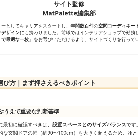
サイト監修
MatPalette編集部
ターとしてキャリアをスタートし、
年間数百件
の
空間コーディネー
や
デザイン
にも携わりました。前職ではインテリアショップで勤務
まで最適な一枚
」をお選びいただけるよう、サイトづくりを行って
の選び方｜まず押さえるべきポイント
選ぶうえで重要な判断基準
際に最初に確認すべきは、
設置スペースとのサイズバランス
です
準的な玄関ドアの幅（約90〜100cm）を大きく超えるため、ゆ