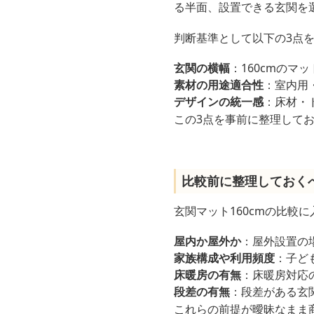
る半面、設置できる玄関を
判断基準として以下の3点
玄関の横幅
：160cmのマ
素材の用途適合性
：室内用
デザインの統一感
：床材・
この3点を事前に整理して
比較前に整理しておく
玄関マット160cmの比較
屋内か屋外か
：屋外設置の
家族構成や利用頻度
：子ど
床暖房の有無
：床暖房対応
段差の有無
：段差がある玄
これらの前提が曖昧なまま