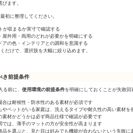
選びます。
を最初に整理してください。
ットが収まるか実寸で確認する
・屋外用・両用のどれが必要かを明確にする
ドアの色・インテリアとの調和を意識する
おくだけで、選択肢を大幅に絞り込めます。
べき前提条件
に入る前に、
使用環境の前提条件
を明確にしておくことが失敗回
場合は耐候性・防水性のある素材が必須です
もやペットがいる家庭は、洗えるタイプや耐久性の高い素材を
の素材かどうかは必ず商品仕様で確認が必要です
関では、薄手のマットの方が安全性が高まります
商品を選ぶと、見た目は好みでも機能が合わないという失敗に