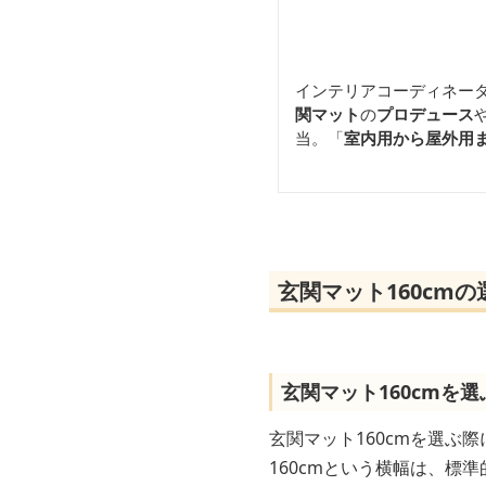
インテリアコーディネー
関マット
の
プロデュース
当。「
室内用から屋外用
玄関マット160cm
玄関マット160cmを
玄関マット160cmを選ぶ
160cmという横幅は、標