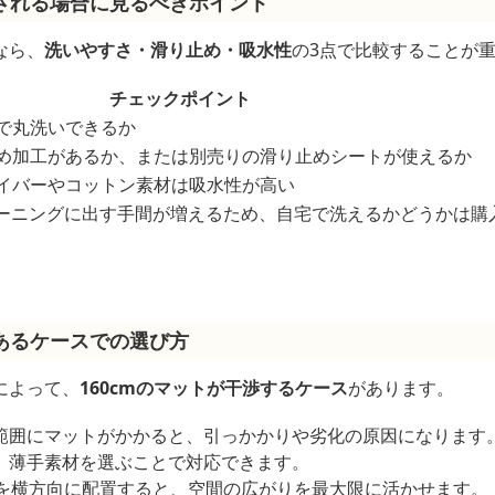
される場合に見るべきポイント
なら、
洗いやすさ・滑り止め・吸水性
の3点で比較することが
チェックポイント
で丸洗いできるか
め加工があるか、または別売りの滑り止めシートが使えるか
イバーやコットン素材は吸水性が高い
クリーニングに出す手間が増えるため、自宅で洗えるかどうかは
あるケースでの選び方
によって、
160cmのマットが干渉するケース
があります。
範囲にマットがかかると、引っかかりや劣化の原因になります
、薄手素材を選ぶことで対応できます。
長辺を横方向に配置すると、空間の広がりを最大限に活かせます。