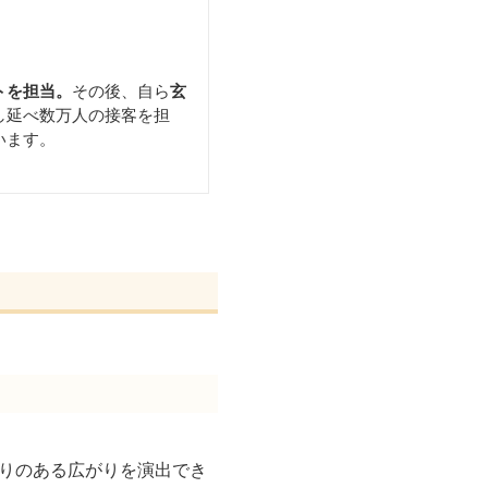
トを担当。
その後、自ら
玄
し延べ数万人の接客を担
います。
。
とりのある広がりを演出でき