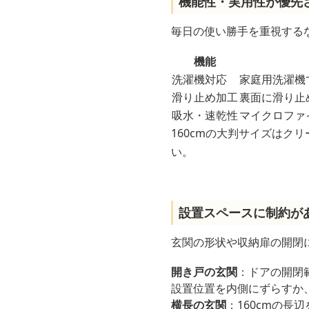
機能性・実用性が優先
毎日の使い勝手を重視する
機能
洗濯機対応
家庭用洗濯機
滑り止め加工
裏面に滑り止
吸水・速乾性
マイクロファ
160cmの大判サイズは
い。
設置スペースに制約が
玄関の形状や収納扉の開閉
開き戸の玄関
：ドアの開閉
設置位置を内側にずらすか
横長の玄関
：160cmの