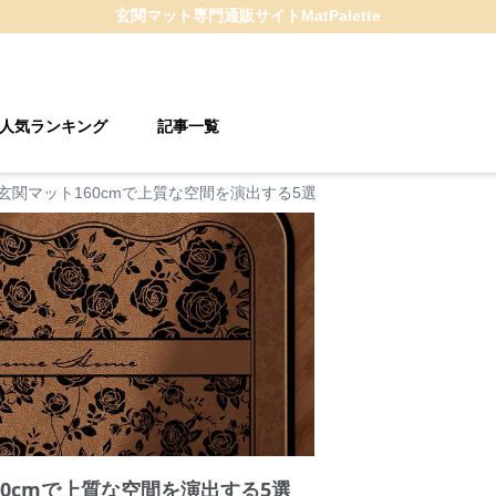
玄関マット
専門通販サイト
MatPalette
人気ランキング
記事一覧
玄関マット160cmで上質な空間を演出する5選
0cmで上質な空間を演出する5選