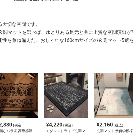
る大切な空間です。
ズの玄関マットを選べば、ゆとりある足元と共に上質な空間演出が
性を兼ね備えた、おしゃれな160cmサイズの玄関マット5選
2,880
¥
4,220
¥
2,160
(税込)
(税込)
(税込)
麗なバラ園 高級感漂
モダンストライプ玄関マ
玄関マット 幾何学模様