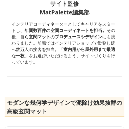
サイト監修
MatPalette編集部
インテリアコーディネーターとしてキャリアをスター
トし、
年間数百件
の
空間コーディネートを担当。
その
後、自ら
玄関マット
の
プロデュース
や
デザイン
にも携
わりました。前職ではインテリアショップで勤務し延
べ数万人の接客を担当。「
室内用から屋外用まで最適
な一枚
」をお選びいただけるよう、サイトづくりを行
っています。
モダンな幾何学デザインで泥除け効果抜群の
高級玄関マット