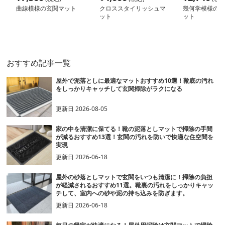
曲線模様の玄関マット
クロススタイリッシュマ
幾何学模様の高
ット
ット
おすすめ記事一覧
屋外で泥落としに最適なマットおすすめ10選！靴底の汚れ
をしっかりキャッチして玄関掃除がラクになる
更新日
2026-08-05
家の中を清潔に保てる！靴の泥落としマットで掃除の手間
が減るおすすめ13選！玄関の汚れを防いで快適な住空間を
実現
更新日
2026-06-18
屋外の砂落としマットで玄関をいつも清潔に！掃除の負担
が軽減されるおすすめ11選。靴裏の汚れをしっかりキャッ
チして、室内への砂や泥の持ち込みを防ぎます。
更新日
2026-06-18