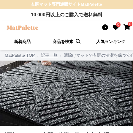
玄関マット
専門通販サイト
MatPalette
10,000
円以上のご購入で送料無料
0
0
新着商品
商品を検索
人気ランキング
MatPalette TOP
›
記事一覧
›
泥除けマットで玄関の清潔を保つ安心