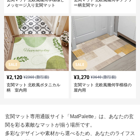
メッセージ入り玄関マット
ー柄玄関マット
SALE
SALE
¥
2,120
¥
3,270
¥
2360
(割引前)
¥
3640
(割引前)
玄関マット 北欧風ボタニカル
玄関マット 北欧風幾何学模様の
柄 室内用
屋内用
玄関マット専用通販サイト「MatPalette」は、あなたの玄
関を彩る素敵なマットが揃う場所です。
多彩なデザインや素材から選べるため、あなたのライフス