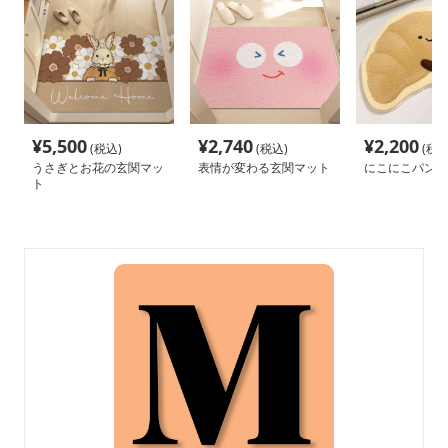
¥
5,500
¥
2,740
¥
2,200
(税込)
(税込)
(税込
うさぎとお花の玄関マッ
表情が変わる玄関マット
にこにこパン型
ト