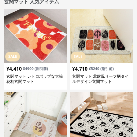
玄関マット 人気アイテム
SALE
SALE
¥
4,410
¥
4,710
¥
4900
(割引前)
¥
5240
(割引前)
玄関マット レトロポップな大輪
玄関マット 北欧風リーフ柄タイ
花柄玄関マット
ルデザイン玄関マット