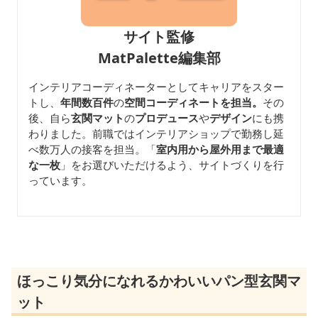
サイト監修
MatPalette編集部
インテリアコーディネーターとしてキャリアをスター
トし、
年間数百件
の
空間コーディネートを担当。
その
後、自ら
玄関マット
の
プロデュース
や
デザイン
にも携
わりました。前職ではインテリアショップで勤務し延
べ数万人の接客を担当。「
室内用から屋外用まで最適
な一枚
」をお選びいただけるよう、サイトづくりを行
っています。
ほっこり気分になれるかわいいパン型玄関マ
ット