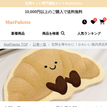
玄関マット
専門通販サイト
MatPalette
10,000
円以上のご購入で送料無料
0
0
新着商品
商品を検索
人気ランキング
MatPalette TOP
›
記事一覧
›
玄関を華やかに！かわいい屋内用玄関