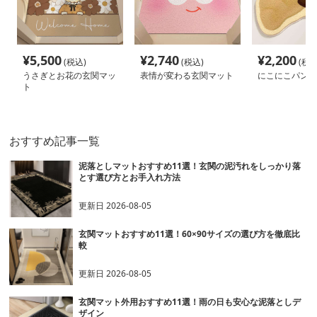
¥
5,500
¥
2,740
¥
2,200
(税込)
(税込)
(税込
うさぎとお花の玄関マッ
表情が変わる玄関マット
にこにこパン型
ト
おすすめ記事一覧
泥落としマットおすすめ11選！玄関の泥汚れをしっかり落
とす選び方とお手入れ方法
更新日
2026-08-05
玄関マットおすすめ11選！60×90サイズの選び方を徹底比
較
更新日
2026-08-05
玄関マット外用おすすめ11選！雨の日も安心な泥落としデ
ザイン