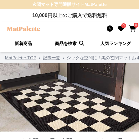
玄関マット
専門通販サイト
MatPalette
10,000
円以上のご購入で送料無料
0
0
新着商品
商品を検索
人気ランキング
MatPalette TOP
›
記事一覧
›
シックな空間に！黒の玄関マットおす