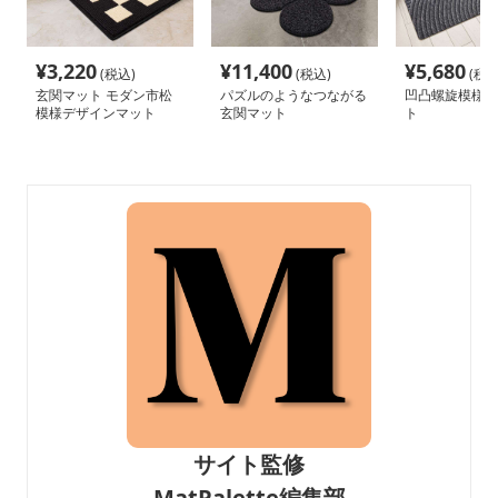
¥
3,220
¥
11,400
¥
5,680
(税込)
(税込)
(税込
玄関マット モダン市松
パズルのようなつながる
凹凸螺旋模様の
模様デザインマット
玄関マット
ト
サイト監修
MatPalette編集部