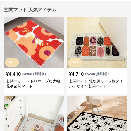
玄関マット 人気アイテム
SALE
SALE
¥
4,410
¥
4,710
¥
4900
(割引前)
¥
5240
(割引前)
玄関マット レトロポップな大輪
玄関マット 北欧風リーフ柄タイ
花柄玄関マット
ルデザイン玄関マット