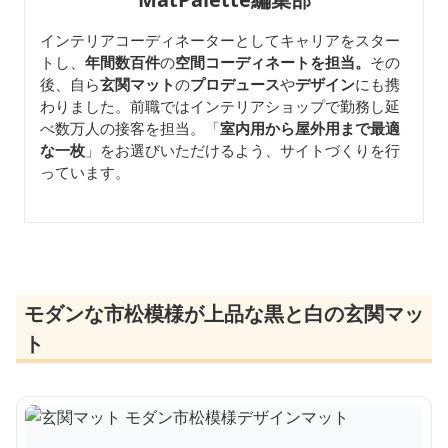
インテリアコーディネーターとしてキャリアをスター
トし、
年間数百件
の
空間コーディネートを担当。
その
後、自ら
玄関マット
の
プロデュース
や
デザイン
にも携
わりました。前職ではインテリアショップで勤務し延
べ数万人の接客を担当。「
室内用から屋外用まで最適
な一枚
」をお選びいただけるよう、サイトづくりを行
っています。
モダンな市松模様が上品な黒と白の玄関マッ
ト