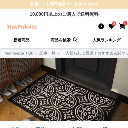
玄関マット
専門通販サイト
MatPalette
10,000
円以上のご購入で送料無料
0
0
新着商品
商品を検索
人気ランキング
MatPalette TOP
›
記事一覧
›
一人暮らしに最適！おすすめ玄関マッ