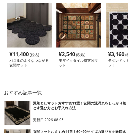
¥
11,400
¥
2,540
¥
3,160
(税込)
(税込)
(税込
パズルのようなつながる
モザイクタイル風玄関マ
モダンドット模
玄関マット
ット
ット
おすすめ記事一覧
泥落としマットおすすめ11選！玄関の泥汚れをしっかり落
とす選び方とお手入れ方法
更新日
2026-08-05
玄関マットおすすめ11選！60×90サイズの選び方を徹底比