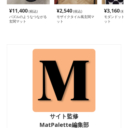
¥
11,400
¥
2,540
¥
3,160
(税込)
(税込)
(税込
パズルのようなつながる
モザイクタイル風玄関マ
モダンドット模
玄関マット
ット
ット
サイト監修
MatPalette編集部